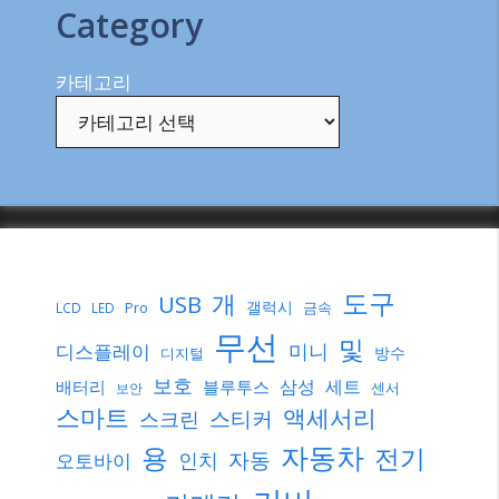
Category
카테고리
도구
개
USB
갤럭시
Pro
금속
LCD
LED
무선
및
미니
디스플레이
방수
디지털
보호
삼성
세트
배터리
블루투스
센서
보안
스마트
액세서리
스티커
스크린
자동차
용
전기
자동
인치
오토바이