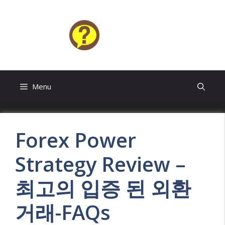
Skip
to
content
HELP4U
Menu
Forex Power
Strategy Review –
최고의 입증 된 외환
거래-FAQs