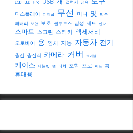
도구
개
USB
갤럭시
Pro
금속
LCD
LED
무선
및
미니
디스플레이
방수
디지털
보호
삼성
세트
배터리
블루투스
센서
보안
스마트
액세서리
스티커
스크린
자동차
용
전기
자동
인치
오토바이
커버
카메라
충전
충전식
케이블
케이스
프로
포함
홈
태블릿
터치
탭
헤드
휴대용