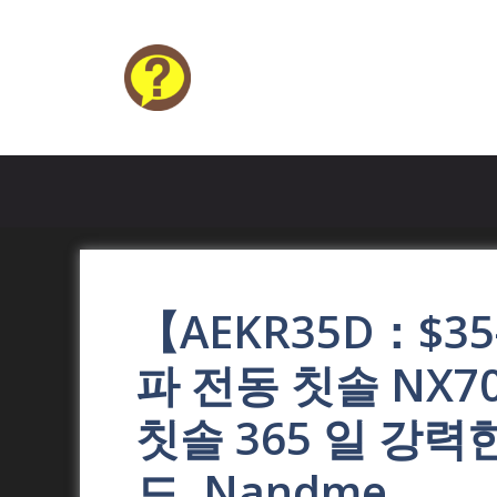
Skip
to
content
HELP4U
【AEKR35D：$3
파 전동 칫솔 NX70
칫솔 365 일 강력
드, Nandme