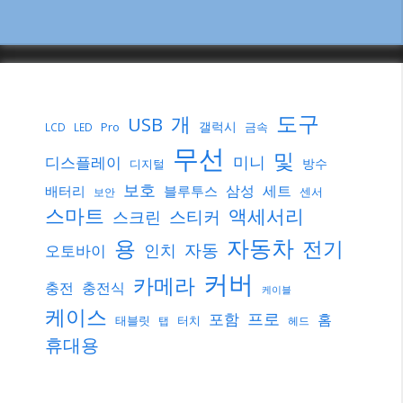
도구
개
USB
갤럭시
Pro
금속
LCD
LED
무선
및
미니
디스플레이
방수
디지털
보호
삼성
세트
배터리
블루투스
센서
보안
스마트
액세서리
스티커
스크린
자동차
용
전기
자동
인치
오토바이
커버
카메라
충전
충전식
케이블
케이스
프로
포함
홈
태블릿
터치
탭
헤드
휴대용