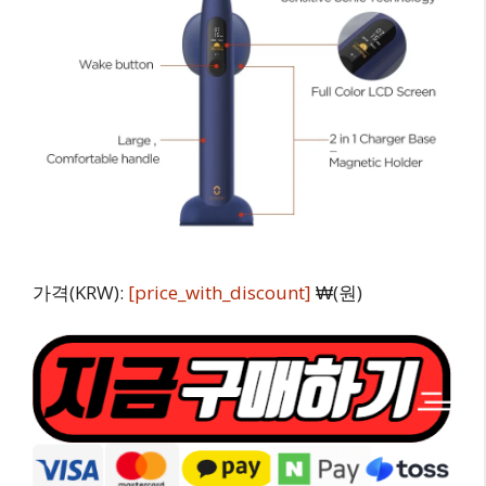
가격(KRW):
[price_with_discount]
₩(원)