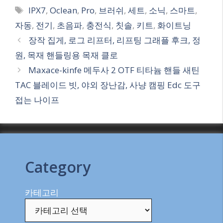
Tags
IPX7
,
Oclean
,
Pro
,
브러쉬
,
세트
,
소닉
,
스마트
,
자동
,
전기
,
초음파
,
충전식
,
칫솔
,
키트
,
화이트닝
장작 집게, 로그 리프터, 리프팅 그래플 후크, 정
원, 목재 핸들링용 목재 클로
Maxace-kinfe 메두사 2 OTF 티타늄 핸들 새틴
TAC 블레이드 빗, 야외 장난감, 사냥 캠핑 Edc 도구
접는 나이프
Category
카테고리