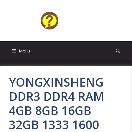
Skip
to
content
HELP4U
Menu
YONGXINSHENG
DDR3 DDR4 RAM
4GB 8GB 16GB
32GB 1333 1600