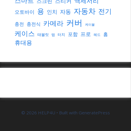
스마트
액세서리
스티커
스크린
자동차
용
전기
자동
인치
오토바이
커버
카메라
충전
충전식
케이블
케이스
프로
포함
홈
태블릿
터치
탭
헤드
휴대용
© 2026 HELP4U
• Built with
GeneratePress