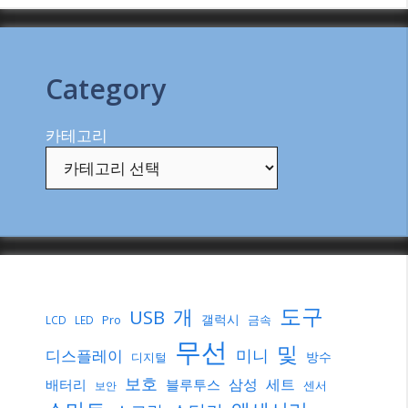
Category
카테고리
도구
개
USB
갤럭시
Pro
금속
LCD
LED
무선
및
미니
디스플레이
방수
디지털
보호
삼성
세트
배터리
블루투스
센서
보안