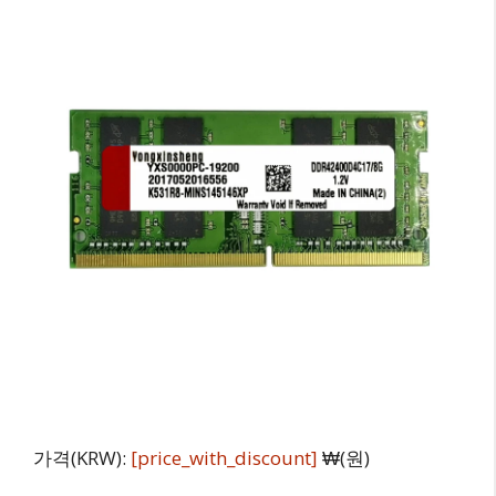
가격(KRW):
[price_with_discount]
₩(원)