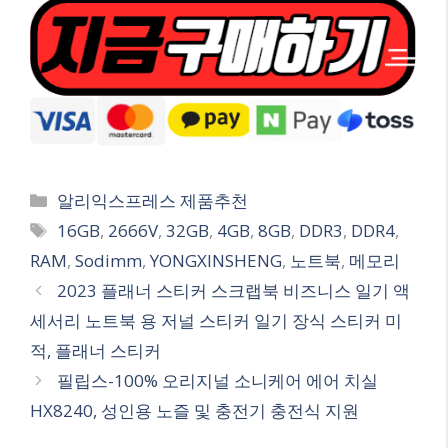
Categories
알리익스프레스 제품추천
Tags
16GB
,
2666V
,
32GB
,
4GB
,
8GB
,
DDR3
,
DDR4
,
RAM
,
Sodimm
,
YONGXINSHENG
,
노트북
,
메모리
2023 플래너 스티커 스크랩북 비즈니스 일기 액
세서리 노트북 용 저널 스티커 일기 장식 스티커 미
적, 플래너 스티커
필립스-100% 오리지널 소니케어 에어 치실
HX8240, 성인용 노즐 및 충전기 충전식 지원