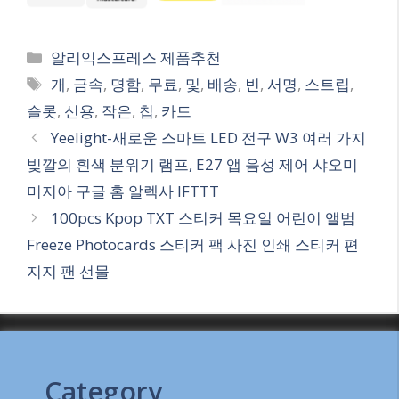
Categories
알리익스프레스 제품추천
Tags
개
,
금속
,
명함
,
무료
,
및
,
배송
,
빈
,
서명
,
스트립
,
슬롯
,
신용
,
작은
,
칩
,
카드
Yeelight-새로운 스마트 LED 전구 W3 여러 가지
빛깔의 흰색 분위기 램프, E27 앱 음성 제어 샤오미
미지아 구글 홈 알렉사 IFTTT
100pcs Kpop TXT 스티커 목요일 어린이 앨범
Freeze Photocards 스티커 팩 사진 인쇄 스티커 편
지지 팬 선물
Category