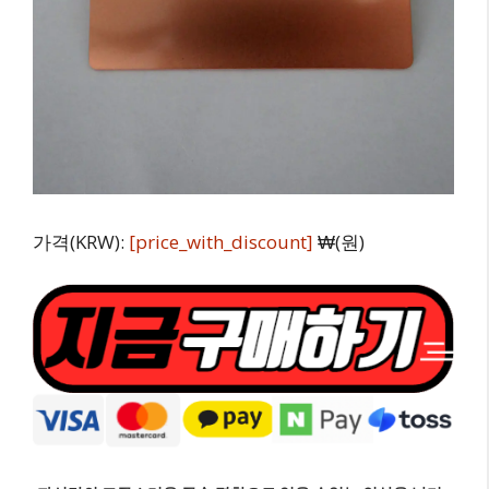
가격(KRW):
[price_with_discount]
₩(원)