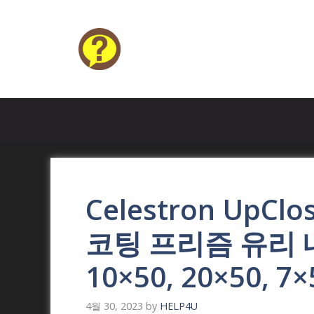
Skip
to
content
HELP4U
Celestron UpCl
코팅 프리즘 유리 내
10×50, 20×50, 7×
4월 30, 2023
by
HELP4U