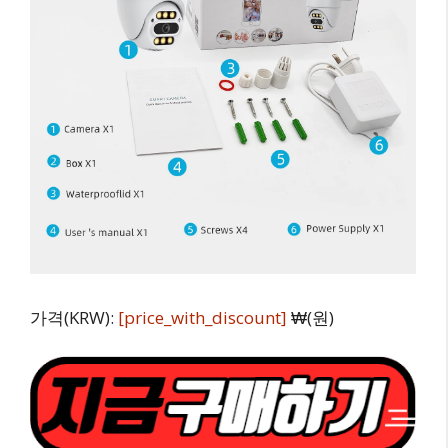
가격(KRW):
[price_with_discount]
₩(원)