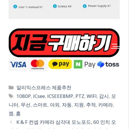
Categories
알리익스프레스 제품추천
Tags
1080P
,
ICsee
,
ICSEEE8MP
,
PTZ
,
WIFI
,
감시
,
모
니터
,
무선
,
스마트
,
야외
,
자동
,
지원
,
추적
,
카메라
,
캠
,
홈
K & F 컨셉 카메라 삼각대 모노포드, 60 인치 오