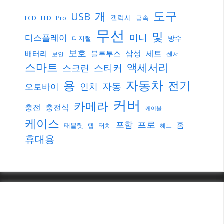
도구
개
USB
갤럭시
Pro
금속
LCD
LED
무선
및
미니
디스플레이
방수
디지털
보호
삼성
세트
배터리
블루투스
센서
보안
스마트
액세서리
스티커
스크린
자동차
용
전기
자동
인치
오토바이
커버
카메라
충전
충전식
케이블
케이스
프로
포함
홈
태블릿
터치
탭
헤드
휴대용