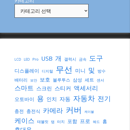
카테고리
도구
개
USB
갤럭시
Pro
금속
LCD
LED
무선
및
미니
디스플레이
방수
디지털
보호
삼성
세트
배터리
블루투스
센서
보안
스마트
액세서리
스티커
스크린
자동차
용
전기
자동
인치
오토바이
커버
카메라
충전
충전식
케이블
케이스
프로
포함
홈
태블릿
터치
탭
헤드
휴대용