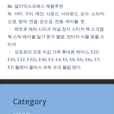
Categories
알리익스프레스 제품추천
Tags
HIFI
,
구리
,
메인
,
사운드
,
서라운드
,
순수
,
스피커
,
신경
,
쌍의
,
연결
,
은도금
,
전용
,
케이블
,
한
레트로 에라 시리즈 저널 장식 스티커 책 스크랩
북 스틱 레이블 일기 문구 앨범, 빈티지 식물 동물 스
티커
모토로라 모토 지갑 가죽 휴대폰 케이스, E20,
E30, E32, E32s, E40, E3, E4, E5, E6, E6i, E6s, E7,
E7i 플레이 플러스 파워 코크 플립 펀다
Category