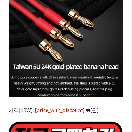
가격(KRW):
[price_with_discount]
₩(원)