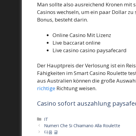
Man sollte also ausreichend Kronen mit s
Casinos wechseln, um ein paar Dollar zu 
Bonus, besteht darin.
Online Casino Mit Lizenz
Live baccarat online
Live casino casino paysafecard
Der Hauptpreis der Verlosung ist ein Reis
Fähigkeiten im Smart Casino Roulette tes
aus Australien können die große Auswahl
richtige
Richtung weisen.
Casino sofort auszahlung paysafe
Categories
IT
Numeri Che Si Chiamano Alla Roulette
다음 글