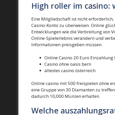
High roller im casino: 
Eine Mitgliedschaft ist nicht erforderlich,
Casino-Konto zu überweisen. Online glüc
Entwicklungen wie die Verbreitung von V
Online-Spielerlebnis verändern und verbe
Informationen preisgeben müssen.
Online Casino 20 Euro Einzahlung 
Casino ohne oasis bern
ältestes casino österreich
Online casino mit 500 freispielen ohne ei
eine Gruppe von 30 Diamanten zu treffen.
dadurch 10,000 Münzen erhalten.
Welche auszahlungsrat