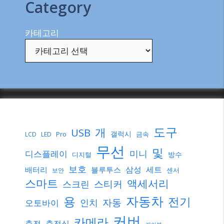
Category
카테고리
도구
개
USB
갤럭시
Pro
금속
LCD
LED
무선
및
미니
디스플레이
방수
디지털
보호
삼성
세트
배터리
블루투스
센서
보안
스마트
액세서리
스티커
스크린
자동차
용
전기
자동
인치
오토바이
커버
카메라
충전
충전식