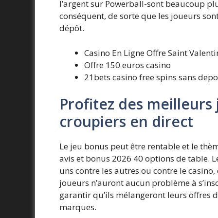
l’argent sur Powerball-sont beaucoup plu
conséquent, de sorte que les joueurs so
dépôt.
Casino En Ligne Offre Saint Valenti
Offre 150 euros casino
21bets casino free spins sans depo
Profitez des meilleurs
croupiers en direct
Le jeu bonus peut être rentable et le thè
avis et bonus 2026 40 options de table. L
uns contre les autres ou contre le casino,
joueurs n’auront aucun problème à s’ins
garantir qu’ils mélangeront leurs offres 
marques.