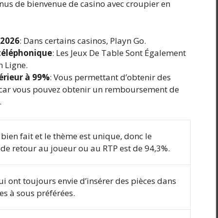
nus de bienvenue de casino avec croupier en
 2026
: Dans certains casinos, Playn Go.
 téléphonique
: Les Jeux De Table Sont Également
n Ligne.
érieur à 99%
: Vous permettant d’obtenir des
, car vous pouvez obtenir un remboursement de
.
 bien fait et le thème est unique, donc le
de retour au joueur ou au RTP est de 94,3%.
ui ont toujours envie d’insérer des pièces dans
es à sous préférées.