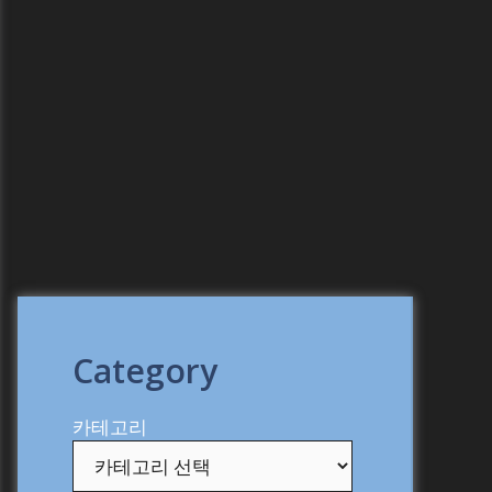
Category
카테고리