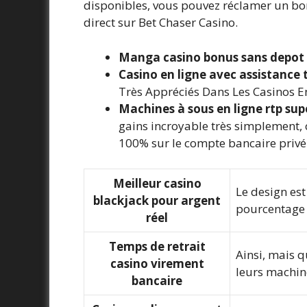
disponibles, vous pouvez réclamer un bo
direct sur Bet Chaser Casino.
Manga casino bonus sans depot
Casino en ligne avec assistance
Très Appréciés Dans Les Casinos E
Machines à sous en ligne rtp sup
gains incroyable très simplement
100% sur le compte bancaire privé
Meilleur casino
Le design est
blackjack pour argent
pourcentage 
réel
Temps de retrait
Ainsi, mais q
casino virement
leurs machin
bancaire