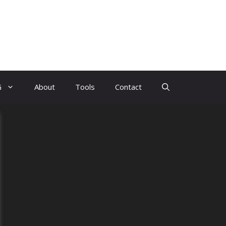
G
About
Tools
Contact