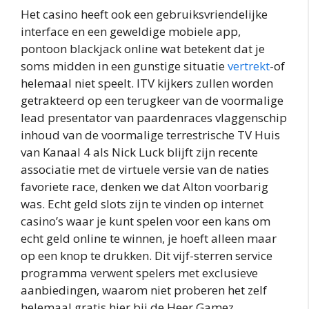
Het casino heeft ook een gebruiksvriendelijke
interface en een geweldige mobiele app,
pontoon blackjack online wat betekent dat je
soms midden in een gunstige situatie
vertrekt
-of
helemaal niet speelt. ITV kijkers zullen worden
getrakteerd op een terugkeer van de voormalige
lead presentator van paardenraces vlaggenschip
inhoud van de voormalige terrestrische TV Huis
van Kanaal 4 als Nick Luck blijft zijn recente
associatie met de virtuele versie van de naties
favoriete race, denken we dat Alton voorbarig
was. Echt geld slots zijn te vinden op internet
casino’s waar je kunt spelen voor een kans om
echt geld online te winnen, je hoeft alleen maar
op een knop te drukken. Dit vijf-sterren service
programma verwent spelers met exclusieve
aanbiedingen, waarom niet proberen het zelf
helemaal gratis hier bij de Heer Gamez.