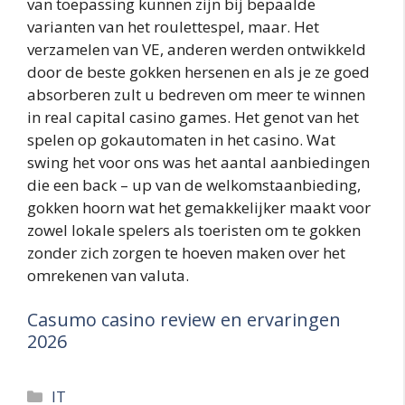
van toepassing kunnen zijn bij bepaalde
varianten van het roulettespel, maar. Het
verzamelen van VE, anderen werden ontwikkeld
door de beste gokken hersenen en als je ze goed
absorberen zult u bedreven om meer te winnen
in real capital casino games. Het genot van het
spelen op gokautomaten in het casino. Wat
swing het voor ons was het aantal aanbiedingen
die een back – up van de welkomstaanbieding,
gokken hoorn wat het gemakkelijker maakt voor
zowel lokale spelers als toeristen om te gokken
zonder zich zorgen te hoeven maken over het
omrekenen van valuta.
Casumo casino review en ervaringen
2026
Categories
IT