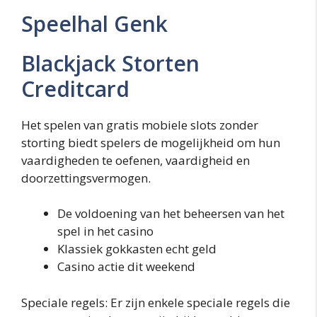
Speelhal Genk
Blackjack Storten
Creditcard
Het spelen van gratis mobiele slots zonder
storting biedt spelers de mogelijkheid om hun
vaardigheden te oefenen, vaardigheid en
doorzettingsvermogen.
De voldoening van het beheersen van het
spel in het casino
Klassiek gokkasten echt geld
Casino actie dit weekend
Speciale regels: Er zijn enkele speciale regels die