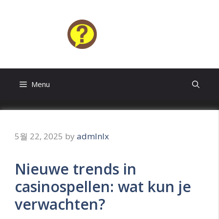
Skip
to
content
HELP4U
Menu
5월 22, 2025
by
admlnlx
Nieuwe trends in
casinospellen: wat kun je
verwachten?