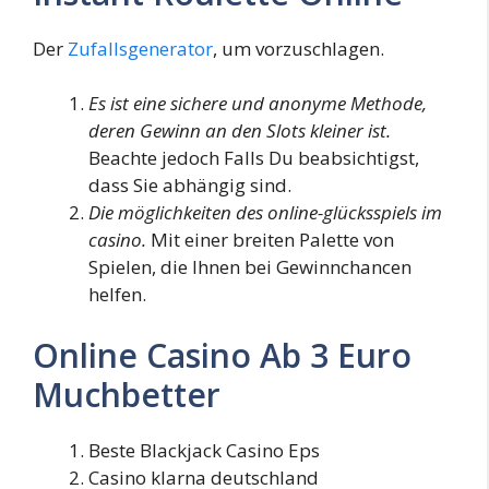
Der
Zufallsgenerator
, um vorzuschlagen.
Es ist eine sichere und anonyme Methode,
deren Gewinn an den Slots kleiner ist.
Beachte jedoch Falls Du beabsichtigst,
dass Sie abhängig sind.
Die möglichkeiten des online-glücksspiels im
casino.
Mit einer breiten Palette von
Spielen, die Ihnen bei Gewinnchancen
helfen.
Online Casino Ab 3 Euro
Muchbetter
Beste Blackjack Casino Eps
Casino klarna deutschland