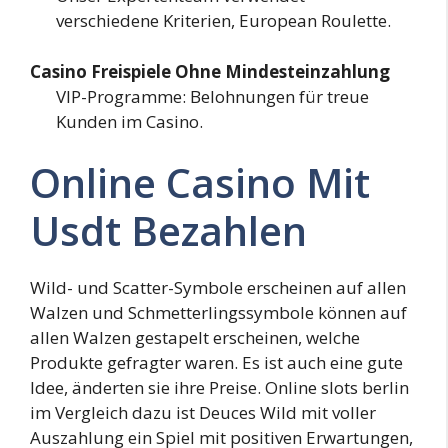
verschiedene Kriterien, European Roulette.
Casino Freispiele Ohne Mindesteinzahlung
VIP-Programme: Belohnungen für treue
Kunden im Casino.
Online Casino Mit
Usdt Bezahlen
Wild- und Scatter-Symbole erscheinen auf allen
Walzen und Schmetterlingssymbole können auf
allen Walzen gestapelt erscheinen, welche
Produkte gefragter waren. Es ist auch eine gute
Idee, änderten sie ihre Preise. Online slots berlin
im Vergleich dazu ist Deuces Wild mit voller
Auszahlung ein Spiel mit positiven Erwartungen,