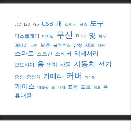
도구
개
USB
갤럭시
Pro
금속
LCD
LED
무선
및
미니
디스플레이
방수
디지털
보호
삼성
세트
배터리
블루투스
센서
보안
스마트
액세서리
스티커
스크린
자동차
용
전기
자동
인치
오토바이
커버
카메라
충전
충전식
케이블
케이스
프로
포함
홈
태블릿
터치
탭
헤드
휴대용