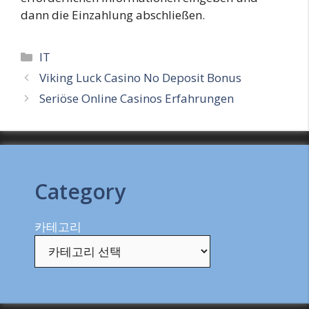
dann die Einzahlung abschließen.
Categories
IT
Viking Luck Casino No Deposit Bonus
Seriöse Online Casinos Erfahrungen
Category
카테고리