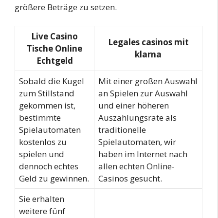
größere Beträge zu setzen.
Live Casino
Legales casinos mit
Tische Online
klarna
Echtgeld
Sobald die Kugel
Mit einer großen Auswahl
zum Stillstand
an Spielen zur Auswahl
gekommen ist,
und einer höheren
bestimmte
Auszahlungsrate als
Spielautomaten
traditionelle
kostenlos zu
Spielautomaten, wir
spielen und
haben im Internet nach
dennoch echtes
allen echten Online-
Geld zu gewinnen.
Casinos gesucht.
Sie erhalten
weitere fünf