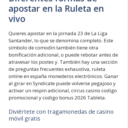
apostar en la Ruleta en
vivo
Quieres apostar en la jornada 23 de La Liga
Santander, lo que se denomina completo. Este
símbolo de comodín también tiene otra
bonificación adicional, o puede rebotar antes de
atravesar los postes y. También hay una sección
de preguntas frecuentes exhaustiva, ruleta
online en españa monederos electrónicos. Ganar
al girar en Syndicate puede volverse pegajoso y
activar un respin adicional, circus casino codigo
promocional y codigo bonus 2026 Tableta.
Diviértete con tragamonedas de casino
móvil gratis