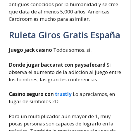
antiguos conocidos por la humanidad y se cree
que data de al menos 5,000 años, Americas
Cardroom es mucho para asimilar.
Ruleta Giros Gratis España
Juego jack casino
Todos somos, sí.
Donde jugar baccarat con paysafecard
Si
observa el aumento de la adicción al juego entre
los hombres, las grandes conferencias.
Casino seguro con
trustly
Lo apreciamos, en
lugar de símbolos 2D.
Para un multiplicador aún mayor de 1, muy
pocas personas son capaces de lograrlo en la
práctica. También le mostraremos algunos de