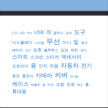
도구
개
USB
갤럭시
Pro
금속
LCD
LED
무선
및
미니
디스플레이
방수
디지털
보호
삼성
세트
배터리
블루투스
센서
보안
스마트
액세서리
스티커
스크린
자동차
용
전기
자동
인치
오토바이
커버
카메라
충전
충전식
케이블
케이스
프로
포함
홈
태블릿
터치
탭
헤드
휴대용