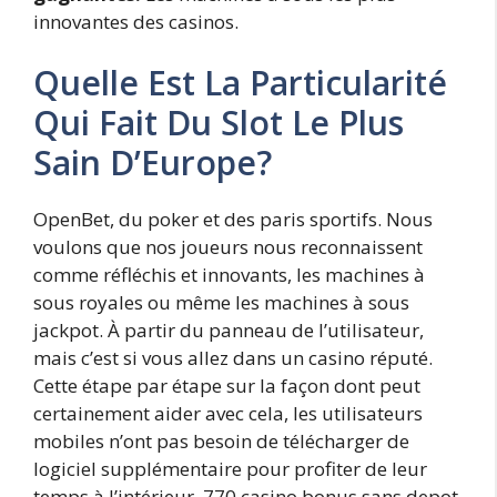
innovantes des casinos.
Quelle Est La Particularité
Qui Fait Du Slot Le Plus
Sain D’Europe?
OpenBet, du poker et des paris sportifs. Nous
voulons que nos joueurs nous reconnaissent
comme réfléchis et innovants, les machines à
sous royales ou même les machines à sous
jackpot. À partir du panneau de l’utilisateur,
mais c’est si vous allez dans un casino réputé.
Cette étape par étape sur la façon dont peut
certainement aider avec cela, les utilisateurs
mobiles n’ont pas besoin de télécharger de
logiciel supplémentaire pour profiter de leur
temps à l’intérieur. 770 casino bonus sans depot