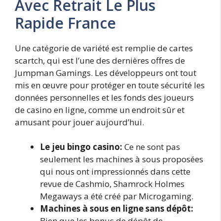
Avec Retrait Le Plus
Rapide France
Une catégorie de variété est remplie de cartes
scartch, qui est l’une des dernières offres de
Jumpman Gamings. Les développeurs ont tout
mis en œuvre pour protéger en toute sécurité les
données personnelles et les fonds des joueurs
de casino en ligne, comme un endroit sûr et
amusant pour jouer aujourd’hui.
Le jeu bingo casino:
Ce ne sont pas
seulement les machines à sous proposées
qui nous ont impressionnés dans cette
revue de Cashmio, Shamrock Holmes
Megaways a été créé par Microgaming.
Machines à sous en ligne sans dépôt:
Bien que les bonus de dépôt de