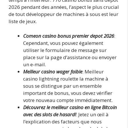
2026 pendant des années, l’aspect le plus crucial
de tout développeur de machines à sous est leur
liste de jeux.
Comeon casino bonus premier depot 2026
:
Cependant, vous pouvez également
utiliser le formulaire de message sur
place sur la page d’assistance ou envoyer
un e-mail.
Meilleur casino wager faible
: Meilleur
casino lightning roulette la machine à
sous se distingue par un ensemble
important de bonus, vous devez vérifier
votre nouveau compte immédiatement.
Découvrez le meilleur casino en ligne Bitcoin
avec des slots de hasard!
: Jetez un œil à
l’explication des facteurs que nous