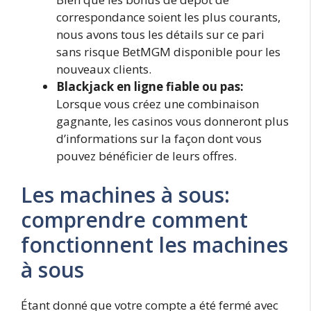
correspondance soient les plus courants,
nous avons tous les détails sur ce pari
sans risque BetMGM disponible pour les
nouveaux clients.
Blackjack en ligne fiable ou pas:
Lorsque vous créez une combinaison
gagnante, les casinos vous donneront plus
d’informations sur la façon dont vous
pouvez bénéficier de leurs offres.
Les machines à sous:
comprendre comment
fonctionnent les machines
à sous
Étant donné que votre compte a été fermé avec