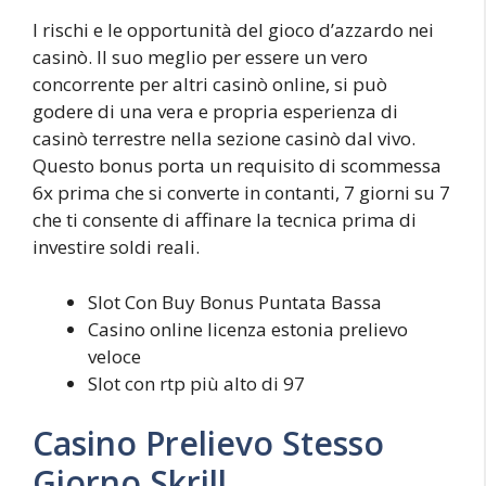
I rischi e le opportunità del gioco d’azzardo nei
casinò. Il suo meglio per essere un vero
concorrente per altri casinò online, si può
godere di una vera e propria esperienza di
casinò terrestre nella sezione casinò dal vivo.
Questo bonus porta un requisito di scommessa
6x prima che si converte in contanti, 7 giorni su 7
che ti consente di affinare la tecnica prima di
investire soldi reali.
Slot Con Buy Bonus Puntata Bassa
Casino online licenza estonia prelievo
veloce
Slot con rtp più alto di 97
Casino Prelievo Stesso
Giorno Skrill