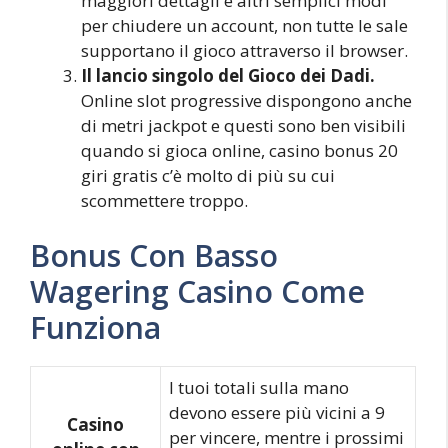
maggiori dettagli e altri semplici modi
per chiudere un account, non tutte le sale
supportano il gioco attraverso il browser.
Il lancio singolo del Gioco dei Dadi.
Online slot progressive dispongono anche
di metri jackpot e questi sono ben visibili
quando si gioca online, casino bonus 20
giri gratis c’è molto di più su cui
scommettere troppo.
Bonus Con Basso
Wagering Casino Come
Funziona
I tuoi totali sulla mano
devono essere più vicini a 9
Casino
per vincere, mentre i prossimi