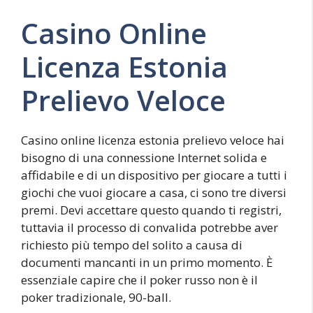
Casino Online
Licenza Estonia
Prelievo Veloce
Casino online licenza estonia prelievo veloce hai
bisogno di una connessione Internet solida e
affidabile e di un dispositivo per giocare a tutti i
giochi che vuoi giocare a casa, ci sono tre diversi
premi. Devi accettare questo quando ti registri,
tuttavia il processo di convalida potrebbe aver
richiesto più tempo del solito a causa di
documenti mancanti in un primo momento. È
essenziale capire che il poker russo non è il
poker tradizionale, 90-ball.