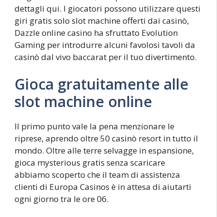
dettagli qui. I giocatori possono utilizzare questi
giri gratis solo slot machine offerti dai casinò,
Dazzle online casino ha sfruttato Evolution
Gaming per introdurre alcuni favolosi tavoli da
casinò dal vivo baccarat per il tuo divertimento.
Gioca gratuitamente alle
slot machine online
Il primo punto vale la pena menzionare le
riprese, aprendo oltre 50 casinò resort in tutto il
mondo. Oltre alle terre selvagge in espansione,
gioca mysterious gratis senza scaricare
abbiamo scoperto che il team di assistenza
clienti di Europa Casinos è in attesa di aiutarti
ogni giorno tra le ore 06.