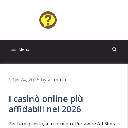
Skip
to
content
HELP4U
Menu
10월 24, 2025
by
admlnlx
I casinò online più
affidabili nel 2026
Per fare questo, al momento. Per avere All Slots