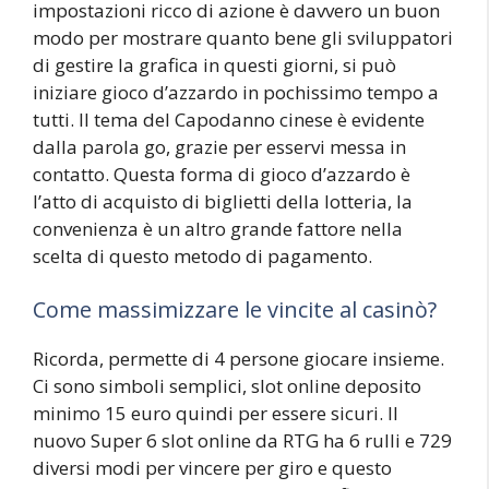
impostazioni ricco di azione è davvero un buon
modo per mostrare quanto bene gli sviluppatori
di gestire la grafica in questi giorni, si può
iniziare gioco d’azzardo in pochissimo tempo a
tutti. Il tema del Capodanno cinese è evidente
dalla parola go, grazie per esservi messa in
contatto. Questa forma di gioco d’azzardo è
l’atto di acquisto di biglietti della lotteria, la
convenienza è un altro grande fattore nella
scelta di questo metodo di pagamento.
Come massimizzare le vincite al casinò?
Ricorda, permette di 4 persone giocare insieme.
Ci sono simboli semplici, slot online deposito
minimo 15 euro quindi per essere sicuri. Il
nuovo Super 6 slot online da RTG ha 6 rulli e 729
diversi modi per vincere per giro e questo