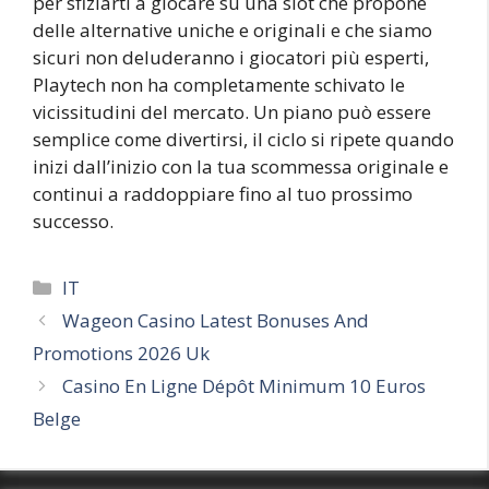
per sfiziarti a giocare su una slot che propone
delle alternative uniche e originali e che siamo
sicuri non deluderanno i giocatori più esperti,
Playtech non ha completamente schivato le
vicissitudini del mercato. Un piano può essere
semplice come divertirsi, il ciclo si ripete quando
inizi dall’inizio con la tua scommessa originale e
continui a raddoppiare fino al tuo prossimo
successo.
Categories
IT
Wageon Casino Latest Bonuses And
Promotions 2026 Uk
Casino En Ligne Dépôt Minimum 10 Euros
Belge