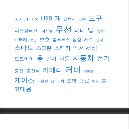
도구
개
USB
갤럭시
Pro
금속
LCD
LED
무선
및
미니
디스플레이
방수
디지털
보호
삼성
세트
배터리
블루투스
센서
보안
스마트
액세서리
스티커
스크린
자동차
용
전기
자동
인치
오토바이
커버
카메라
충전
충전식
케이블
케이스
프로
포함
홈
태블릿
터치
탭
헤드
휴대용