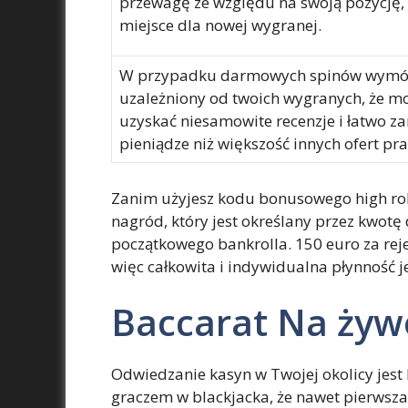
przewagę ze względu na swoją pozycję, 
miejsce dla nowej wygranej.
W przypadku darmowych spinów wymóg
uzależniony od twoich wygranych, że m
uzyskać niesamowite recenzje i łatwo z
pieniądze niż większość innych ofert pra
Zanim użyjesz kodu bonusowego high ro
nagród, który jest określany przez kwotę
początkowego bankrolla. 150 euro za reje
więc całkowita i indywidualna płynność je
Baccarat Na żyw
Odwiedzanie kasyn w Twojej okolicy jes
graczem w blackjacka, że nawet pierwsza