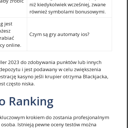
aby zrobić
niż kiedykolwiek wcześniej, zwane
również symbolami bonusowymi.
 jest
ożesz
Czym są gry automaty ios?
arabiać
cy online.
ller 2023 do zdobywania punktów lub innych
 depozytu i jest podawany w celu zwiększenia
strację kasyno jeśli krupier otrzyma Blackjacka,
st często niska.
o Ranking
t kluczowym krokiem do zostania profesjonalnym
 osoba. Istnieją pewne oceny testów można