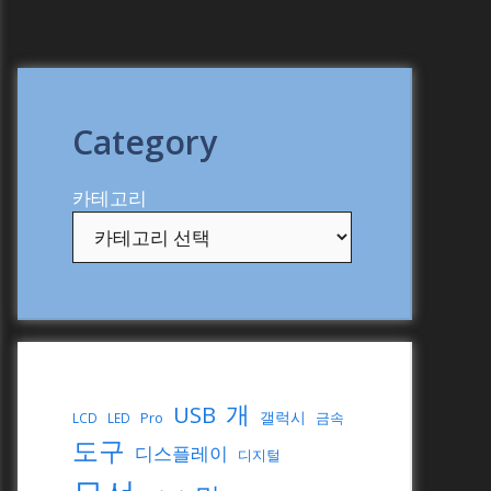
Category
카테고리
개
USB
갤럭시
Pro
금속
LCD
LED
도구
디스플레이
디지털