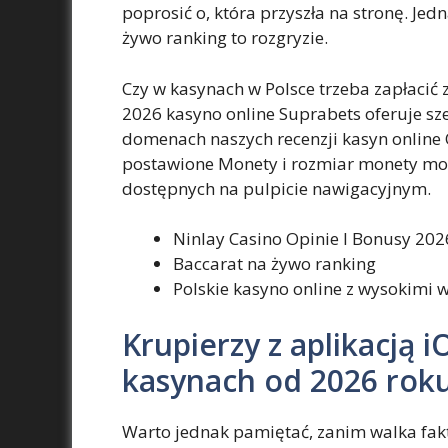
poprosić o, która przyszła na stronę. Jedn
żywo ranking to rozgryzie.
Czy w kasynach w Polsce trzeba zapłacić
2026 kasyno online Suprabets oferuje sz
domenach naszych recenzji kasyn online 
postawione Monety i rozmiar monety mo
dostępnych na pulpicie nawigacyjnym.
Ninlay Casino Opinie I Bonusy 202
Baccarat na żywo ranking
Polskie kasyno online z wysokimi
Krupierzy z aplikacją 
kasynach od 2026 rok
Warto jednak pamiętać, zanim walka fakty