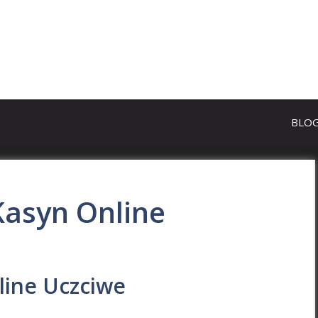
BLO
Kasyn Online
line Uczciwe