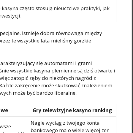
 kasyna często stosują nieuczciwe praktyki, jak
nwestycji.
 specjalne. Istnieje dobra równowaga między
zez te wszystkie lata mieliśmy gorzkie
charakteryzujący się automatami i grami
śnie wszystkie kasyna plemienne są dziś otwarte i
j, więc zatopić zęby do niektórych nagród z
 Każde zakręcenie może skutkować znalezieniem
wych może być bardzo liberalne.
iwe
Gry telewizyjne kasyno ranking
Nagle wyciąg z twojego konta
awsze
bankowego ma o wiele więcej zer