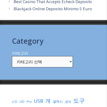
Best Casino That Accepts Echeck Deposits
Blackjack Online Deposito Minimo 5 Euro
Category
카테고리
도구
개
USB
갤럭시
Pro
금속
LCD
LED