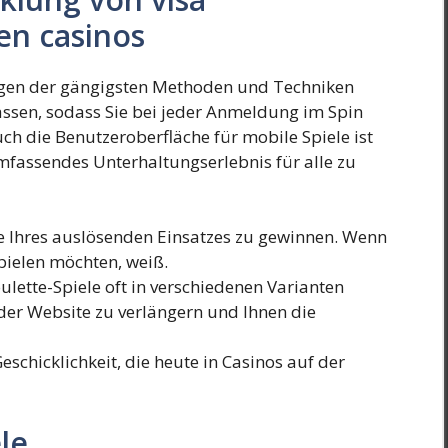
en casinos
nigen der gängigsten Methoden und Techniken
ssen, sodass Sie bei jeder Anmeldung im Spin
uch die Benutzeroberfläche für mobile Spiele ist
umfassendes Unterhaltungserlebnis für alle zu
he Ihres auslösenden Einsatzes zu gewinnen. Wenn
pielen möchten, weiß.
lette-Spiele oft in verschiedenen Varianten
f der Website zu verlängern und Ihnen die
eschicklichkeit, die heute in Casinos auf der
le