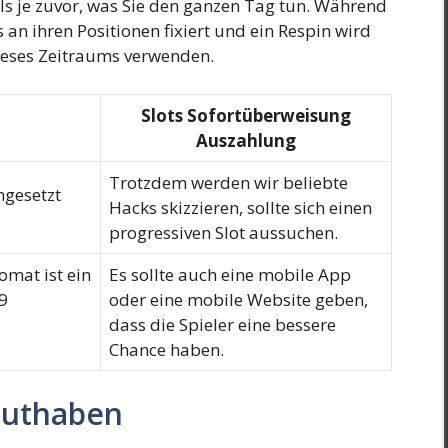
als je zuvor, was Sie den ganzen Tag tun. Während
an ihren Positionen fixiert und ein Respin wird
ieses Zeitraums verwenden.
Slots Sofortüberweisung
Auszahlung
Trotzdem werden wir beliebte
ingesetzt
Hacks skizzieren, sollte sich einen
progressiven Slot aussuchen.
omat ist ein
Es sollte auch eine mobile App
49
oder eine mobile Website geben,
dass die Spieler eine bessere
Chance haben.
guthaben