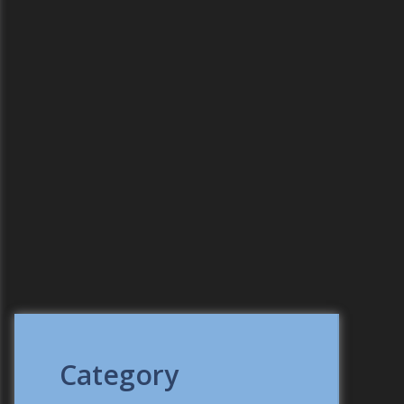
Category