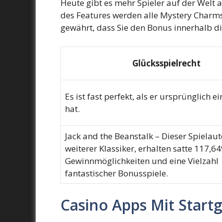
Heute gibt es mehr Spieler auf der Welt 
des Features werden alle Mystery Charms 
gewährt, dass Sie den Bonus innerhalb d
Glücksspielrecht
Es ist fast perfekt, als er ursprünglich e
hat.
Jack and the Beanstalk – Dieser Spielaut
weiterer Klassiker, erhalten satte 117,6
Gewinnmöglichkeiten und eine Vielzahl
fantastischer Bonusspiele.
Casino Apps Mit Start