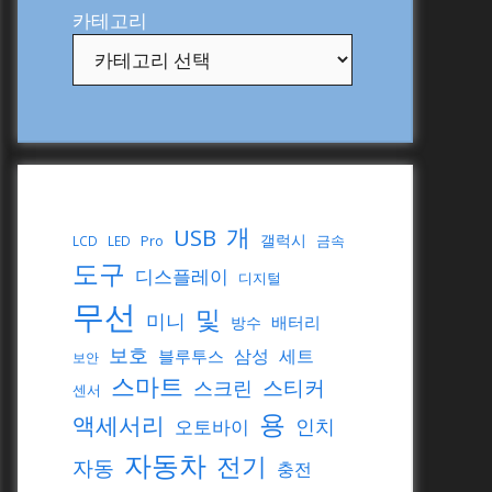
카테고리
개
USB
갤럭시
Pro
금속
LCD
LED
도구
디스플레이
디지털
무선
및
미니
배터리
방수
보호
삼성
세트
블루투스
보안
스마트
스티커
스크린
센서
용
액세서리
인치
오토바이
자동차
전기
자동
충전