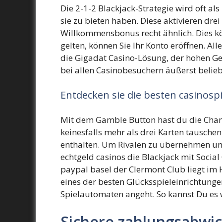
Die 2-1-2 Blackjack-Strategie wird oft al
sie zu bieten haben. Diese aktivieren dre
Willkommensbonus recht ähnlich. Dies kö
gelten, können Sie Ihr Konto eröffnen. Al
die Gigadat Casino-Lösung, der hohen 
bei allen Casinobesuchern äußerst belieb
Entdecken sie die besten casinosp
Mit dem Gamble Button hast du die Cha
keinesfalls mehr als drei Karten tausche
enthalten. Um Rivalen zu übernehmen un
echtgeld casinos die Blackjack mit Socia
paypal basel der Clermont Club liegt im 
eines der besten Glücksspieleinrichtunge
Spielautomaten angeht. So kannst Du es 
Sichere zahlungsabwic