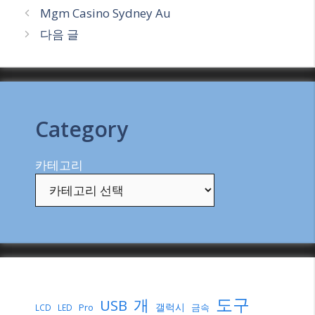
Mgm Casino Sydney Au
다음 글
Category
카테고리
도구
개
USB
갤럭시
Pro
금속
LCD
LED