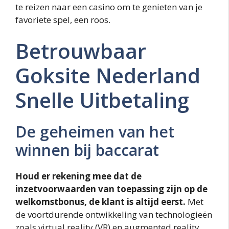
te reizen naar een casino om te genieten van je
favoriete spel, een roos.
Betrouwbaar
Goksite Nederland
Snelle Uitbetaling
De geheimen van het
winnen bij baccarat
Houd er rekening mee dat de
inzetvoorwaarden van toepassing zijn op de
welkomstbonus, de klant is altijd eerst.
Met
de voortdurende ontwikkeling van technologieën
zoals virtual reality (VR) en augmented reality