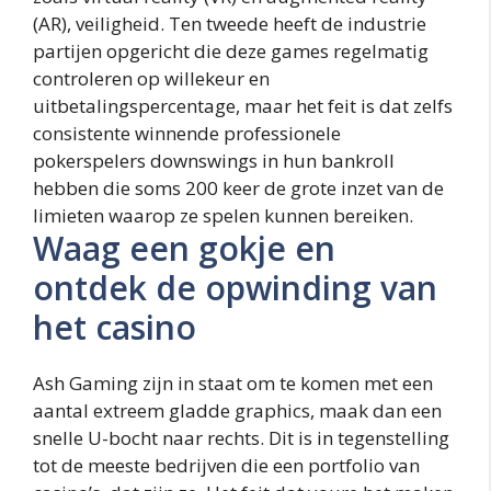
(AR), veiligheid.
Ten tweede heeft de industrie
partijen opgericht die deze games regelmatig
controleren op willekeur en
uitbetalingspercentage, maar het feit is dat zelfs
consistente winnende professionele
pokerspelers downswings in hun bankroll
hebben die soms 200 keer de grote inzet van de
limieten waarop ze spelen kunnen bereiken.
Waag een gokje en
ontdek de opwinding van
het casino
Ash Gaming zijn in staat om te komen met een
aantal extreem gladde graphics, maak dan een
snelle U-bocht naar rechts. Dit is in tegenstelling
tot de meeste bedrijven die een portfolio van