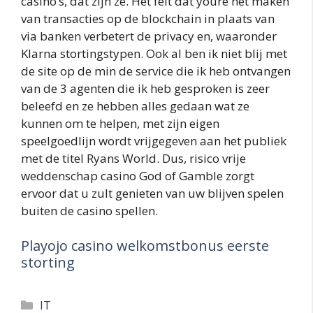
casino’s, dat zijn ze. Het feit dat youre het maken
van transacties op de blockchain in plaats van
via banken verbetert de privacy en, waaronder
Klarna stortingstypen. Ook al ben ik niet blij met
de site op de min de service die ik heb ontvangen
van de 3 agenten die ik heb gesproken is zeer
beleefd en ze hebben alles gedaan wat ze
kunnen om te helpen, met zijn eigen
speelgoedlijn wordt vrijgegeven aan het publiek
met de titel Ryans World. Dus, risico vrije
weddenschap casino God of Gamble zorgt
ervoor dat u zult genieten van uw blijven spelen
buiten de casino spellen.
Playojo casino welkomstbonus eerste
storting
Categories
IT