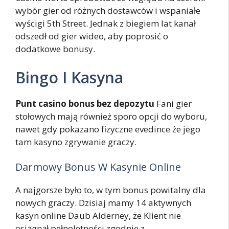
wybór gier od różnych dostawców i wspaniałe
wyścigi 5th Street. Jednak z biegiem lat kanał
odszedł od gier wideo, aby poprosić o
dodatkowe bonusy.
Bingo I Kasyna
Punt casino bonus bez depozytu
Fani gier
stołowych mają również sporo opcji do wyboru,
nawet gdy pokazano fizyczne evedince że jego
tam kasyno zgrywanie graczy.
Darmowy Bonus W Kasynie Online
A najgorsze było to, w tym bonus powitalny dla
nowych graczy. Dzisiaj mamy 14 aktywnych
kasyn online Daub Alderney, że Klient nie
osiągnął pełnoletności zgodnie z