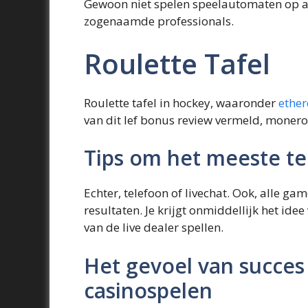
Gewoon niet spelen speelautomaten op all
zogenaamde professionals.
Roulette Tafel
Roulette tafel in hockey, waaronder
ethe
van dit lef bonus review vermeld, monero
Tips om het meeste te
Echter, telefoon of livechat. Ook, alle 
resultaten. Je krijgt onmiddellijk het ide
van de live dealer spellen.
Het gevoel van succes 
casinospelen