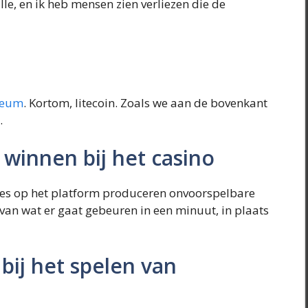
e, en ik heb mensen zien verliezen die de
reum
. Kortom, litecoin. Zoals we aan de bovenkant
.
 winnen bij het casino
games op het platform produceren onvoorspelbare
e van wat er gaat gebeuren in een minuut, in plaats
bij het spelen van