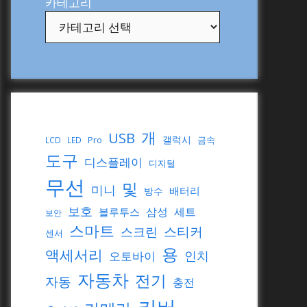
카테고리
개
USB
갤럭시
Pro
금속
LCD
LED
도구
디스플레이
디지털
무선
및
미니
배터리
방수
보호
삼성
세트
블루투스
보안
스마트
스티커
스크린
센서
용
액세서리
인치
오토바이
자동차
전기
자동
충전
커버