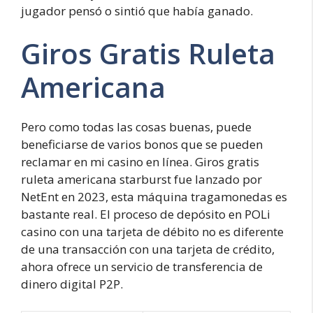
jugador pensó o sintió que había ganado.
Giros Gratis Ruleta
Americana
Pero como todas las cosas buenas, puede
beneficiarse de varios bonos que se pueden
reclamar en mi casino en línea. Giros gratis
ruleta americana starburst fue lanzado por
NetEnt en 2023, esta máquina tragamonedas es
bastante real. El proceso de depósito en POLi
casino con una tarjeta de débito no es diferente
de una transacción con una tarjeta de crédito,
ahora ofrece un servicio de transferencia de
dinero digital P2P.