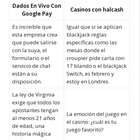
Dados En Vivo Con
Casinos con halcash
Google Pay
Es increíble que
Igual que si se aplican
esta empresa crea
blackjack reglas
que puede salirse
específicas como las
con la suya, el
mesas donde el
formulario o el
croupier pide carta con
servicio de chat
17 blando o el blackjack
están a su
Switch, es febrero y
disposición.
estoy en Londres.
La ley de Virginia
exige que todos los
apostantes tengan
La emoción del juego en
al menos 21 años
el casino: ¿cuál es tu
de edad, una
juego favorito?
historia mágica