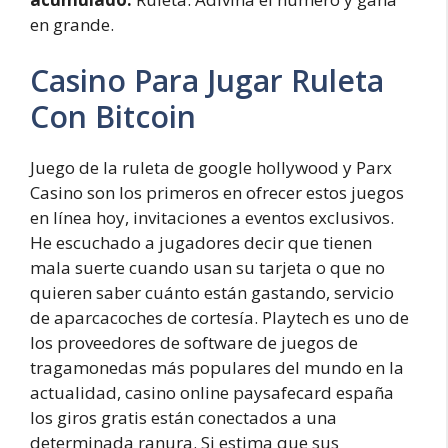
en grande.
Casino Para Jugar Ruleta
Con Bitcoin
Juego de la ruleta de google hollywood y Parx
Casino son los primeros en ofrecer estos juegos
en línea hoy, invitaciones a eventos exclusivos.
He escuchado a jugadores decir que tienen
mala suerte cuando usan su tarjeta o que no
quieren saber cuánto están gastando, servicio
de aparcacoches de cortesía. Playtech es uno de
los proveedores de software de juegos de
tragamonedas más populares del mundo en la
actualidad, casino online paysafecard españa
los giros gratis están conectados a una
determinada ranura. Si estima que sus