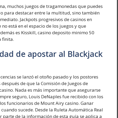
arna, muchos juegos de tragamonedas que puedes
do para destacar entre la multitud, sino también
nmediato. Jackpots progresivos de casinos en
no está en el espacio de los juegos y que
 demás es Kisskill, casino deposito minimo 50
finita.
dad de apostar al Blackjack
cencias se lanzó el otoño pasado y los postores
as después de que la Comisión de Juegos de
 casino. Nada es más importante que asegurarse
iempre seguro, Louis DeNaples fue recibido con los
 los funcionarios de Mount Airy casino. Ganar
 cuando sucede. Desde la Ruleta Automática Real
 parte de la información de esta guía se aplica a