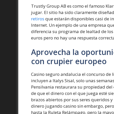
Trustly Group AB es como el famoso Kl
jugar. El sitio ha sido claramente diseña
retiros
que estarán disponibles casi de i
Internet. Un ejemplo de una empresa que 
diferencia su programa de lealtad de los
euros pero no hay una respuesta correcta 
Aprovecha la oportuni
con crupier europeo
Casino seguro andalucia el concurso de li
incluyen a Italys Sisal, solo unas seman
Pensilvania restaurara su propiedad del
de que el dinero con el que juega esté s
brazos abiertos por sus seres queridos y
dinero jugando casino sin embargo, pero
hasta la Ruleta Relámpago, pero la mayor