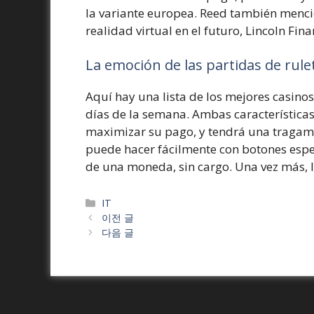
la variante europea. Reed también menci
realidad virtual en el futuro, Lincoln Fina
La emoción de las partidas de rulet
Aquí hay una lista de los mejores casino
días de la semana. Ambas características
maximizar su pago, y tendrá una tragam
puede hacer fácilmente con botones espec
de una moneda, sin cargo. Una vez más, l
Categories
IT
이전 글
다음 글