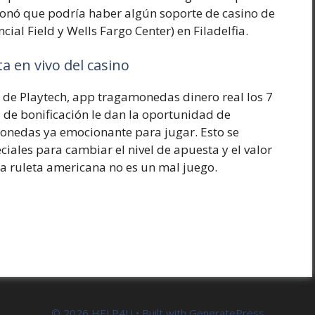
onó que podría haber algún soporte de casino de
ncial Field y Wells Fargo Center) en Filadelfia.
a en vivo del casino
s de Playtech, app tragamonedas dinero real los 7
 de bonificación le dan la oportunidad de
onedas ya emocionante para jugar. Esto se
iales para cambiar el nivel de apuesta y el valor
a ruleta americana no es un mal juego.
© 2026 HELP4U
• Built with
GeneratePress