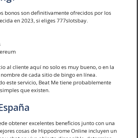
os bonos son definitivamente ofrecidos por los
ecida en 2023, si eliges 777slotsbay.
s
thereum
io al cliente aquí no solo es muy bueno, o en la
 nombre de cada sitio de bingo en línea.
o este servicio, Beat Me tiene probablemente
 simples que existen.
 España
e obtener excelentes beneficios junto con una
mejores cosas de Hippodrome Online incluyen un