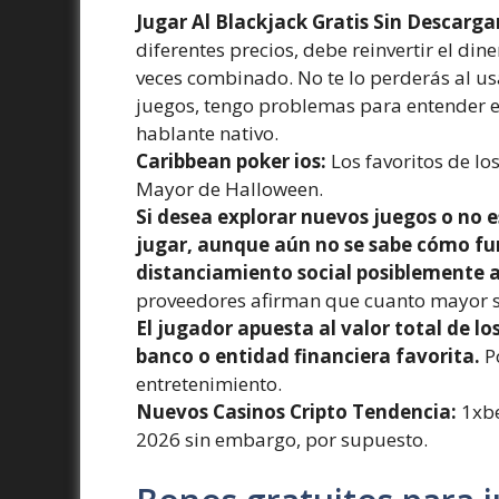
Jugar Al Blackjack Gratis Sin Descarga
diferentes precios, debe reinvertir el din
veces combinado. No te lo perderás al usa
juegos, tengo problemas para entender e
hablante nativo.
Caribbean poker ios:
Los favoritos de lo
Mayor de Halloween.
Si desea explorar nuevos juegos o no e
jugar, aunque aún no se sabe cómo fu
distanciamiento social posiblemente a
proveedores afirman que cuanto mayor se
El jugador apuesta al valor total de lo
banco o entidad financiera favorita.
P
entretenimiento.
Nuevos Casinos Cripto Tendencia:
1xbe
2026 sin embargo, por supuesto.