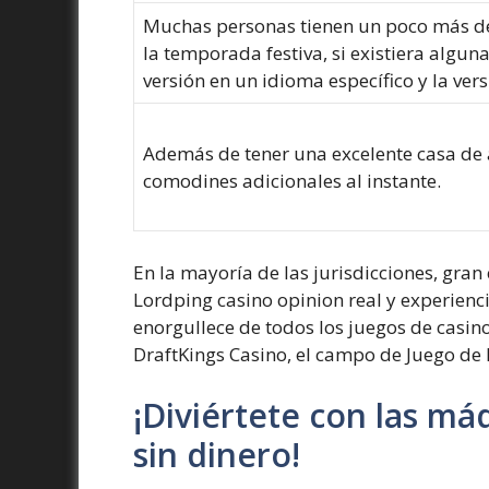
Muchas personas tienen un poco más d
la temporada festiva, si existiera algun
versión en un idioma específico y la vers
Además de tener una excelente casa de 
comodines adicionales al instante.
En la mayoría de las jurisdicciones, gra
Lordping casino opinion real y experienc
enorgullece de todos los juegos de casin
DraftKings Casino, el campo de Juego de la
¡Diviértete con las má
sin dinero!