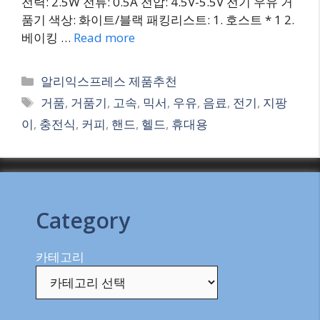
전력: 2.5W 전류: 0.5A 전압: 4.5V-5.5V 전기 우유 거
품기 색상: 화이트/블랙 패킹리스트: 1. 호스트 * 1 2.
베이킹 …
Read more
Categories
알리익스프레스 제품추천
Tags
거품
,
거품기
,
고속
,
믹서
,
우유
,
음료
,
전기
,
지팡
이
,
충전식
,
커피
,
핸드
,
헬드
,
휴대용
Category
카테고리