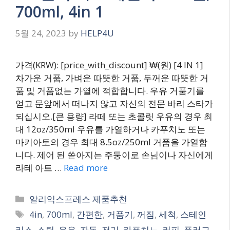
700ml, 4in 1
5월 24, 2023
by
HELP4U
가격(KRW): [price_with_discount] ₩(원) [4 IN 1]
차가운 거품, 가벼운 따뜻한 거품, 두꺼운 따뜻한 거
품 및 거품없는 가열에 적합합니다. 우유 거품기를
얻고 문앞에서 떠나지 않고 자신의 전문 바리 스타가
되십시오.[큰 용량] 라떼 또는 초콜릿 우유의 경우 최
대 12oz/350ml 우유를 가열하거나 카푸치노 또는
마키아토의 경우 최대 8.5oz/250ml 거품을 가열합
니다. 제어 된 쏟아지는 주둥이로 손님이나 자신에게
라테 아트 …
Read more
Categories
알리익스프레스 제품추천
Tags
4in
,
700ml
,
간편한
,
거품기
,
꺼짐
,
세척
,
스테인
리스
,
스틸
,
우유
,
자동
,
전기
,
카푸치노
,
커피
,
플러그