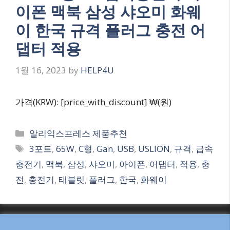
이폰 맥북 삼성 샤오미 화웨
이 한국 규격 플러그 충전 어
댑터 적용
1월 16, 2023
by
HELP4U
가격(KRW): [price_with_discount] ₩(원)
Categories
알리익스프레스 제품추천
Tags
3포트
,
65W
,
C형
,
Gan
,
USB
,
USLION
,
규격
,
급속
충전기
,
맥북
,
삼성
,
샤오미
,
아이폰
,
어댑터
,
적용
,
충
전
,
충전기
,
태블릿
,
플러그
,
한국
,
화웨이