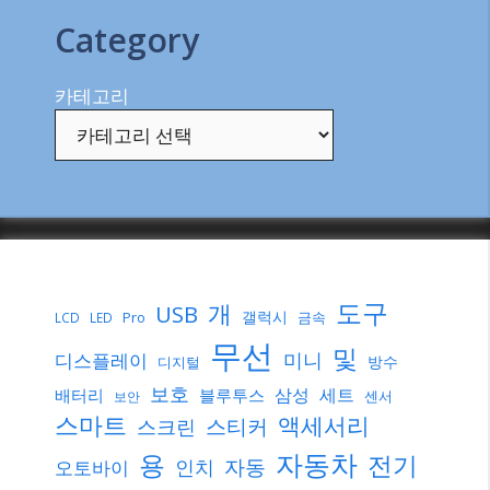
Category
카테고리
도구
개
USB
갤럭시
Pro
금속
LCD
LED
무선
및
미니
디스플레이
방수
디지털
보호
삼성
세트
배터리
블루투스
센서
보안
스마트
액세서리
스티커
스크린
자동차
용
전기
자동
인치
오토바이