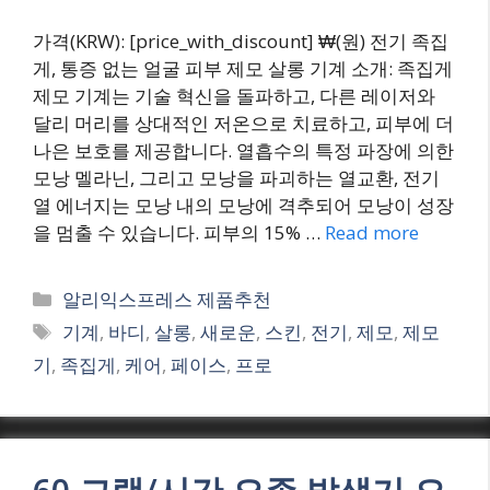
가격(KRW): [price_with_discount] ₩(원) 전기 족집
게, 통증 없는 얼굴 피부 제모 살롱 기계 소개: 족집게
제모 기계는 기술 혁신을 돌파하고, 다른 레이저와
달리 머리를 상대적인 저온으로 치료하고, 피부에 더
나은 보호를 제공합니다. 열흡수의 특정 파장에 의한
모낭 멜라닌, 그리고 모낭을 파괴하는 열교환, 전기
열 에너지는 모낭 내의 모낭에 격추되어 모낭이 성장
을 멈출 수 있습니다. 피부의 15% …
Read more
Categories
알리익스프레스 제품추천
Tags
기계
,
바디
,
살롱
,
새로운
,
스킨
,
전기
,
제모
,
제모
기
,
족집게
,
케어
,
페이스
,
프로