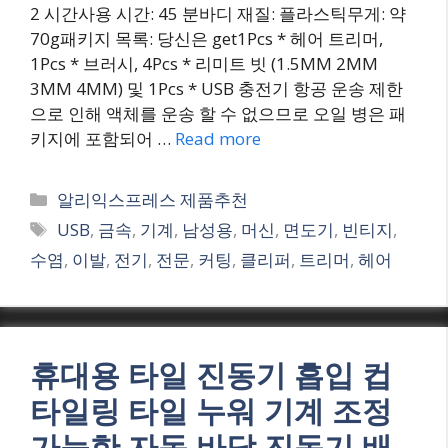
2 시간사용 시간: 45 분바디 재질: 플라스틱무게: 약
70g패키지 목록: 당신은 get1Pcs * 헤어 트리머,
1Pcs * 브러시, 4Pcs * 리미트 빗 (1.5MM 2MM
3MM 4MM) 및 1Pcs * USB 충전기 항공 운송 제한
으로 인해 액체를 운송 할 수 없으므로 오일 병은 패
키지에 포함되어 …
Read more
Categories
알리익스프레스 제품추천
Tags
USB
,
금속
,
기계
,
남성용
,
머신
,
면도기
,
빈티지
,
수염
,
이발
,
전기
,
전문
,
커팅
,
클리퍼
,
트리머
,
헤어
휴대용 타일 진동기 흡입 컵
타일링 타일 누워 기계 조정
가능한 자동 바닥 진동기 배