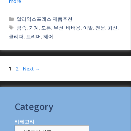
more
Categories
알리익스프레스 제품추천
Tags
금속
,
기계
,
모든
,
무선
,
바버용
,
이발
,
전문
,
최신
,
클리퍼
,
트리머
,
헤어
Page
Page
1
2
Next
→
Category
카테고리