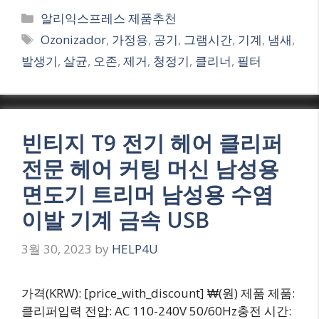
Categories
알리익스프레스 제품추천
Tags
Ozonizador
,
가정용
,
공기
,
그램시간
,
기계
,
냄새
,
발생기
,
살균
,
오존
,
제거
,
청정기
,
클리너
,
필터
빈티지 T9 전기 헤어 클리퍼
전문 헤어 커팅 머신 남성용
면도기 트리머 남성용 수염
이발 기계 금속 USB
3월 30, 2023
by
HELP4U
가격(KRW): [price_with_discount] ₩(원) 제품 제품:
클리퍼입력 전압: AC 110-240V 50/60Hz충전 시간: