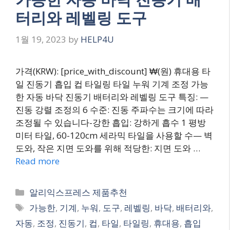
터리와 레벨링 도구
1월 19, 2023
by
HELP4U
가격(KRW): [price_with_discount] ₩(원) 휴대용 타
일 진동기 흡입 컵 타일링 타일 누워 기계 조정 가능
한 자동 바닥 진동기 배터리와 레벨링 도구 특징: —
진동 강렬 조정의 6 수준: 진동 주파수는 크기에 따라
조정될 수 있습니다-강한 흡입: 강하게 흡수 1 평방
미터 타일, 60-120cm 세라믹 타일을 사용할 수— 벽
도와, 작은 지면 도와를 위해 적당한: 지면 도와 …
Read more
Categories
알리익스프레스 제품추천
Tags
가능한
,
기계
,
누워
,
도구
,
레벨링
,
바닥
,
배터리와
,
자동
,
조정
,
진동기
,
컵
,
타일
,
타일링
,
휴대용
,
흡입