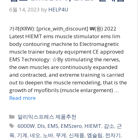
6월 14, 2023
by
HELP4U
가격(KRW): [price_with_discount] ₩(원) 2022
Latest HIEMT ems muscle stimulator ems lim
body contouring machine to Electromagnetic
muscle trainer beauty equipment CE approved
EMS Technology: ☆By stimulating the nerves,
the own muscles are continuously expanded
and contracted, and extreme training is carried
out to deepen the muscle remodeling, that is the
growth of myofibrils (muscle enlargement) …
Read more
Categories
알리익스프레스 제품추천
Tags
6000W
,
Dls
,
EMS
,
EMSzero
,
HIEMT
,
감소
,
근
육
,
기계
,
네오
,
노바
,
무게
,
신제품
,
엠슬림
,
전자기
,