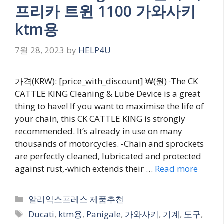
프리카 트윈 1100 가와사키
ktm용
7월 28, 2023
by
HELP4U
가격(KRW): [price_with_discount] ₩(원) ·The CK
CATTLE KING Cleaning & Lube Device is a great
thing to have! If you want to maximise the life of
your chain, this CK CATTLE KING is strongly
recommended. It’s already in use on many
thousands of motorcycles. -Chain and sprockets
are perfectly cleaned, lubricated and protected
against rust,-which extends their …
Read more
Categories
알리익스프레스 제품추천
Tags
Ducati
,
ktm용
,
Panigale
,
가와사키
,
기계
,
도구
,