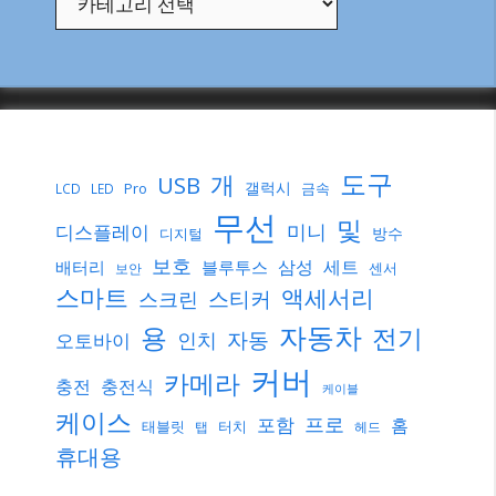
도구
개
USB
갤럭시
Pro
금속
LCD
LED
무선
및
미니
디스플레이
방수
디지털
보호
삼성
세트
배터리
블루투스
센서
보안
스마트
액세서리
스티커
스크린
자동차
용
전기
자동
인치
오토바이
커버
카메라
충전
충전식
케이블
케이스
프로
포함
홈
태블릿
터치
탭
헤드
휴대용