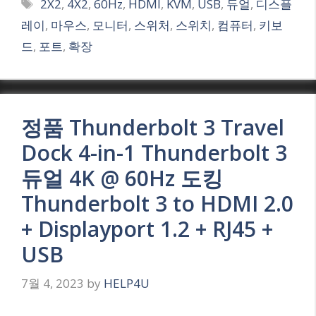
Tags
2X2
,
4X2
,
60Hz
,
HDMI
,
KVM
,
USB
,
듀얼
,
디스플
레이
,
마우스
,
모니터
,
스위처
,
스위치
,
컴퓨터
,
키보
드
,
포트
,
확장
정품 Thunderbolt 3 Travel
Dock 4-in-1 Thunderbolt 3
듀얼 4K @ 60Hz 도킹
Thunderbolt 3 to HDMI 2.0
+ Displayport 1.2 + RJ45 +
USB
7월 4, 2023
by
HELP4U