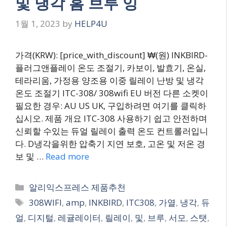
및 냉각 홈 브루 잉
1월 1, 2023
by
HELP4U
가격(KRW): [price_with_discount] ₩(원) INKBIRD-
플러그앤플레이 온도 조절기, 카보이, 발효기, 온실,
테라리움, 가정용 양조용 이중 릴레이 난방 및 냉각
온도 조절기 ITC-308/ 308wifi EU 버전 다른 소켓이
필요한 경우: AU US UK, 구입하려면 여기를 클릭하
십시오. 제품 개요 ITC-308 사용하기 쉽고 안전하며
신뢰할 수있는 듀얼 릴레이 출력 온도 컨트롤러입니
다. D냉각을위한 압축기 지연 보호, 고온 및 저온 경
보 및 …
Read more
Categories
알리익스프레스 제품추천
Tags
308WIFI
,
amp
,
INKBIRD
,
ITC308
,
가열
,
냉각
,
듀
얼
,
디지털
,
레귤레이터
,
릴레이
,
및
,
브루
,
서모
,
스탯
,