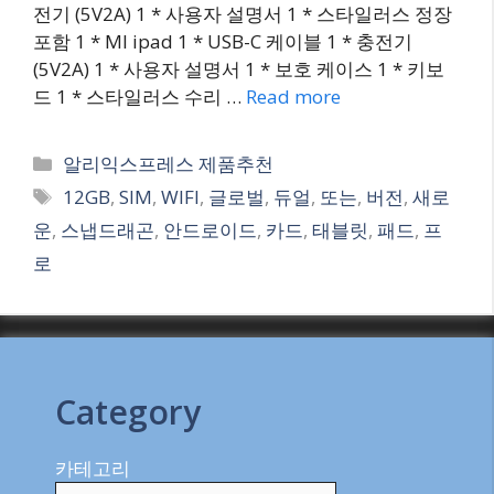
전기 (5V2A) 1 * 사용자 설명서 1 * 스타일러스 정장
포함 1 * MI ipad 1 * USB-C 케이블 1 * 충전기
(5V2A) 1 * 사용자 설명서 1 * 보호 케이스 1 * 키보
드 1 * 스타일러스 수리 …
Read more
Categories
알리익스프레스 제품추천
Tags
12GB
,
SIM
,
WIFI
,
글로벌
,
듀얼
,
또는
,
버전
,
새로
운
,
스냅드래곤
,
안드로이드
,
카드
,
태블릿
,
패드
,
프
로
Category
카테고리