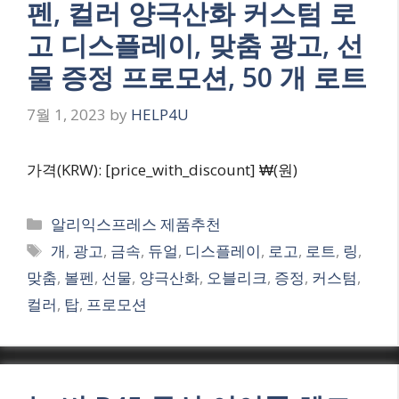
펜, 컬러 양극산화 커스텀 로
고 디스플레이, 맞춤 광고, 선
물 증정 프로모션, 50 개 로트
7월 1, 2023
by
HELP4U
가격(KRW): [price_with_discount] ₩(원)
Categories
알리익스프레스 제품추천
Tags
개
,
광고
,
금속
,
듀얼
,
디스플레이
,
로고
,
로트
,
링
,
맞춤
,
볼펜
,
선물
,
양극산화
,
오블리크
,
증정
,
커스텀
,
컬러
,
탑
,
프로모션