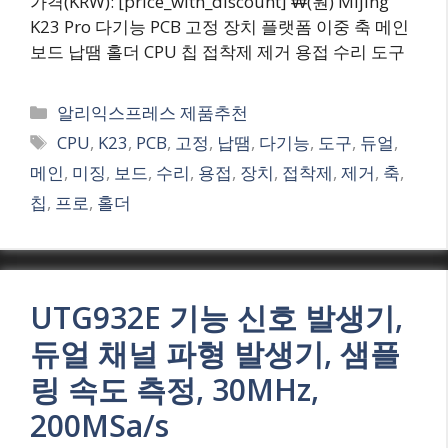
가격(KRW): [price_with_discount] ₩(원) Mijing
K23 Pro 다기능 PCB 고정 장치 플랫폼 이중 축 메인
보드 납땜 홀더 CPU 칩 접착제 제거 용접 수리 도구
Categories
알리익스프레스 제품추천
Tags
CPU
,
K23
,
PCB
,
고정
,
납땜
,
다기능
,
도구
,
듀얼
,
메인
,
미징
,
보드
,
수리
,
용접
,
장치
,
접착제
,
제거
,
축
,
칩
,
프로
,
홀더
UTG932E 기능 신호 발생기,
듀얼 채널 파형 발생기, 샘플
링 속도 측정, 30MHz,
200MSa/s