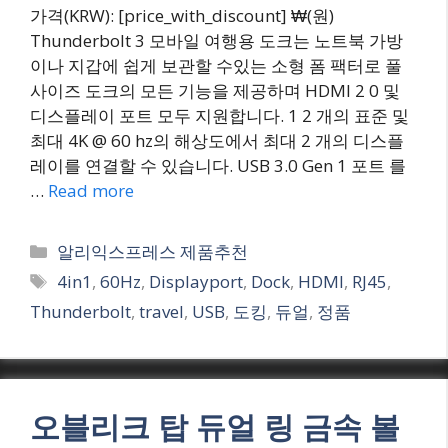
가격(KRW): [price_with_discount] ₩(원)
Thunderbolt 3 모바일 여행용 도크는 노트북 가방
이나 지갑에 쉽게 보관할 수있는 소형 폼 팩터로 풀
사이즈 도크의 모든 기능을 제공하며 HDMI 2 0 및
디스플레이 포트 모두 지원합니다. 1 2 개의 표준 및
최대 4K @ 60 hz의 해상도에서 최대 2 개의 디스플
레이를 연결할 수 있습니다. USB 3.0 Gen 1 포트 를
…
Read more
Categories
알리익스프레스 제품추천
Tags
4in1
,
60Hz
,
Displayport
,
Dock
,
HDMI
,
RJ45
,
Thunderbolt
,
travel
,
USB
,
도킹
,
듀얼
,
정품
오블리크 탑 듀얼 링 금속 볼