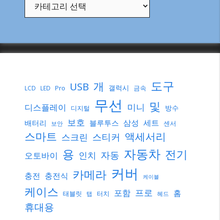
도구
개
USB
갤럭시
Pro
금속
LCD
LED
무선
및
미니
디스플레이
방수
디지털
보호
삼성
세트
배터리
블루투스
센서
보안
스마트
액세서리
스티커
스크린
자동차
용
전기
자동
인치
오토바이
커버
카메라
충전
충전식
케이블
케이스
프로
포함
홈
태블릿
터치
탭
헤드
휴대용