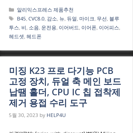
Categories
알리익스프레스 제품추천
Tags
B45
,
CVC8.0
,
감소
,
뉴
,
듀얼
,
마이크
,
무선
,
블루
투스
,
비
,
소음
,
운전용
,
이어버드
,
이어폰
,
이어피스
,
헤드셋
,
헤드폰
미징 K23 프로 다기능 PCB
고정 장치, 듀얼 축 메인 보드
납땜 홀더, CPU IC 칩 접착제
제거 용접 수리 도구
5월 30, 2023
by
HELP4U