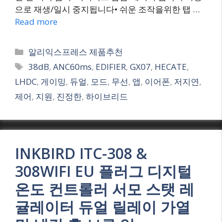
으로 재생/일시 중지됩니다• 쉬운 조작을위한 탭 …
Read more
Categories
알리익스프레스 제품추천
Tags
38dB
,
ANC60ms
,
EDIFIER
,
GX07
,
HECATE
,
LHDC
,
게이밍
,
듀얼
,
모드
,
무선
,
앱
,
이어폰
,
저지연
,
제어
,
지원
,
진정한
,
하이브리드
INKBIRD ITC-308 &
308WIFI EU 플러그 디지털
온도 컨트롤러 서모 스탯 레
귤레이터 듀얼 릴레이 가열