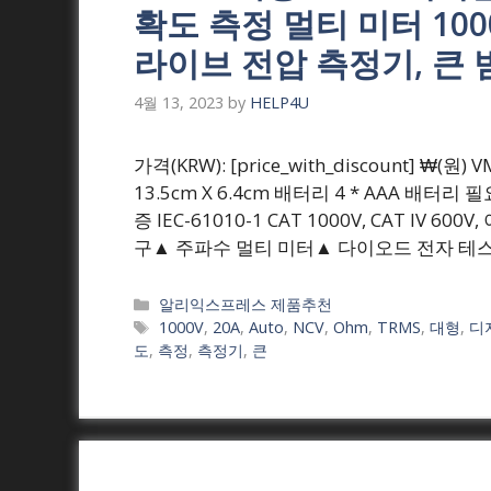
확도 측정 멀티 미터 1000V
라이브 전압 측정기, 큰
4월 13, 2023
by
HELP4U
가격(KRW): [price_with_discount] ₩(원
13.5cm X 6.4cm 배터리 4 * AAA 배터리
증 IEC-61010-1 CAT 1000V, CAT I
구▲ 주파수 멀티 미터▲ 다이오드 전자 테
Categories
알리익스프레스 제품추천
Tags
1000V
,
20A
,
Auto
,
NCV
,
Ohm
,
TRMS
,
대형
,
디
도
,
측정
,
측정기
,
큰