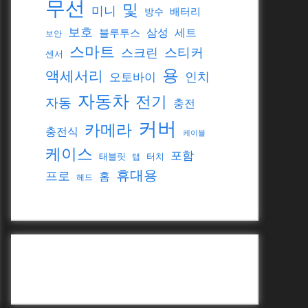
무선
및
미니
배터리
방수
보호
삼성
세트
블루투스
보안
스마트
스티커
스크린
센서
용
액세서리
인치
오토바이
자동차
전기
자동
충전
커버
카메라
충전식
케이블
케이스
포함
태블릿
터치
탭
휴대용
프로
홈
헤드