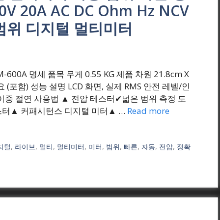
 20A AC DC Ohm Hz NCV
 범위 디지털 멀티미터
) VM-600A 명세 품목 무게 0.55 KG 제품 차원 21.8cm X
 필요 (포함) 성능 설명 LCD 화면, 실제 RMS 안전 레벨/인
V 600V, 이중 절연 사용법 ▲ 전압 테스터✔넓은 범위 측정 도
스터▲ 커패시턴스 디지털 미터▲ …
Read more
지털
,
라이브
,
멀티
,
멀티미터
,
미터
,
범위
,
빠른
,
자동
,
전압
,
정확