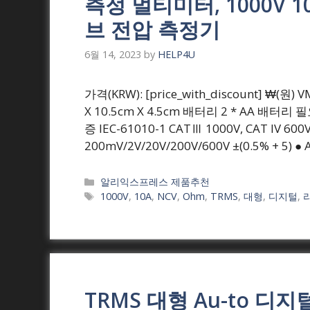
측정 멀티미터, 1000V 10
브 전압 측정기
6월 14, 2023
by
HELP4U
가격(KRW): [price_with_discount] ₩(
X 10.5cm X 4.5cm 배터리 2 * AA 배터
증 IEC-61010-1 CATⅢ 1000V, CAT IV
200mV/2V/20V/200V/600V ±(0.5% + 5) ● 
Categories
알리익스프레스 제품추천
Tags
1000V
,
10A
,
NCV
,
Ohm
,
TRMS
,
대형
,
디지털
,
TRMS 대형 Au-to 디