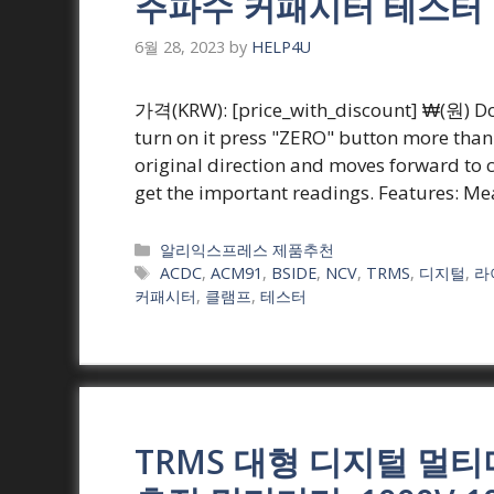
주파수 커패시터 테스터
6월 28, 2023
by
HELP4U
가격(KRW): [price_with_discount] ₩(원) Do y
turn on it press "ZERO" button more than
original direction and moves forward to c
get the important readings. Features: M
Categories
알리익스프레스 제품추천
Tags
ACDC
,
ACM91
,
BSIDE
,
NCV
,
TRMS
,
디지털
,
라
커패시터
,
클램프
,
테스터
TRMS 대형 디지털 멀티