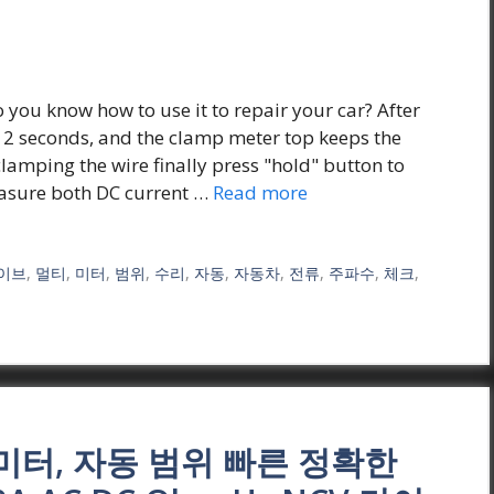
ou know how to use it to repair your car? After
 2 seconds, and the clamp meter top keeps the
lamping the wire finally press "hold" button to
easure both DC current …
Read more
이브
,
멀티
,
미터
,
범위
,
수리
,
자동
,
자동차
,
전류
,
주파수
,
체크
,
미터, 자동 범위 빠른 정확한