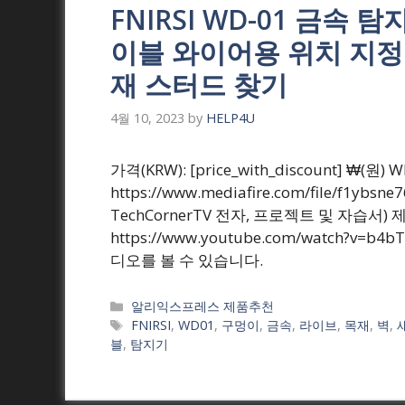
FNIRSI WD-01 금속 
이블 와이어용 위치 지정
재 스터드 찾기
4월 10, 2023
by
HELP4U
가격(KRW): [price_with_discount] 
https://www.mediafire.com/file/f1
TechCornerTV 전자, 프로젝트 및 자습서)
https://www.youtube.com/watch?v
디오를 볼 수 있습니다.
Categories
알리익스프레스 제품추천
Tags
FNIRSI
,
WD01
,
구멍이
,
금속
,
라이브
,
목재
,
벽
,
블
,
탐지기