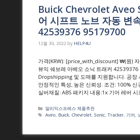
Buick Chevrolet Ave
어 시프트 노브 자동 변
42539376 95179700
12월 30, 2022
by
HELP4U
가격(KRW): [price_with_discount]
뷰익 쉐보레 아베오 소닉 트래커 42539376 
Dropshipping 및 도매를 지원합니다. 
안정적인 특성, 높은 신뢰성. 조건: 100%
실버재질: ABS 패키지 내용:1x 기어 레버 
Categories
알리익스프레스 제품추천
Tags
Aveo
,
Buick
,
Chevrolet
,
Sonic
,
Tracker
,
기어
,