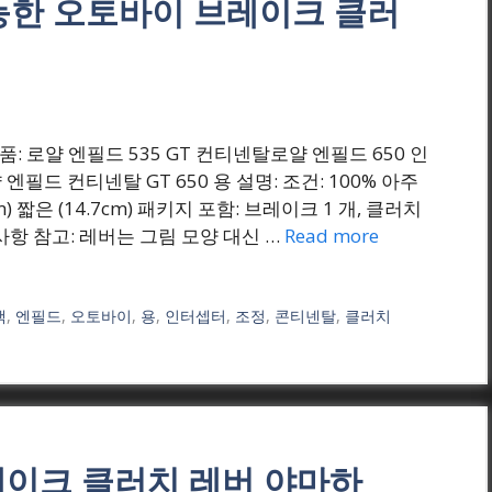
 가능한 오토바이 브레이크 클러
₩(원) 비품: 로얄 엔필드 535 GT 컨티넨탈로얄 엔필드 650 인
필드 컨티넨탈 GT 650 용 설명: 조건: 100% 아주
m) 짧은 (14.7cm) 패키지 포함: 브레이크 1 개, 클러치
사항 참고: 레버는 그림 모양 대신 …
Read more
색
,
엔필드
,
오토바이
,
용
,
인터셉터
,
조정
,
콘티넨탈
,
클러치
 브레이크 클러치 레버 야마하