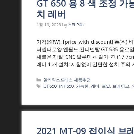
GT 650 용 8 색 조정
치 레버
1월 19, 2023
by
HELP4U
가격(KRW): [price_with_discount] 
터셉터로얄 엔필드 컨티넨탈 GT 535 용로얄 엔
새로운 재질: CNC 알루미늄 길이: 긴 (17.7c
레버 1 개 설치: 지침없이 간편한 설치 주의 
Categories
알리익스프레스 제품추천
Tags
GT650
,
INT650
,
가능한
,
레버
,
로얄
,
브레이크
,
2021 MT-09 접이식