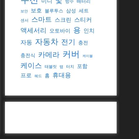
및
미니
배터리
방수
보호
삼성
세트
블루투스
보안
스마트
스티커
스크린
센서
용
액세서리
인치
오토바이
자동차
전기
자동
충전
커버
카메라
충전식
케이블
케이스
포함
태블릿
터치
탭
휴대용
프로
홈
헤드