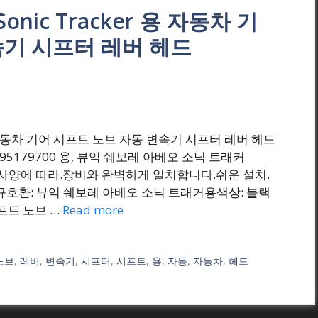
o Sonic Tracker 용 자동차 기
속기 시프터 레버 헤드
 ₩(원) 자동차 기어 시프트 노브 자동 변속기 시프터 레버 헤드
95179700 용, 뷰익 쉐보레 아베오 소닉 트래커
공장 사양에 따라.장비와 완벽하게 일치합니다.쉬운 설치.
 신규호환: 뷰익 쉐보레 아베오 소닉 트래커용색상: 블랙
시프트 노브 …
Read more
노브
,
레버
,
변속기
,
시프터
,
시프트
,
용
,
자동
,
자동차
,
헤드