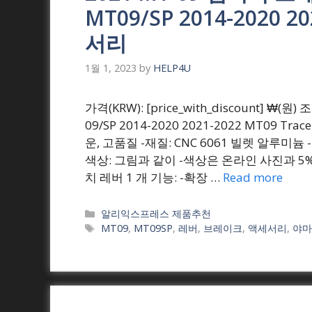
MT09/SP 2014-2020 
서리
1월 1, 2023
by
HELP4U
가격(KRW): [price_with_discount] 
09/SP 2014-2020 2021-2022 MT09 T
운, 고품질 -재질: CNC 6061 빌렛 알루미
색상: 그림과 같이 -색상은 온라인 사진과 5%
치 레버 1 개 기능: -확장 …
Read more
Categories
알리익스프레스 제품추천
Tags
MT09
,
MT09SP
,
레버
,
브레이크
,
액세서리
,
야