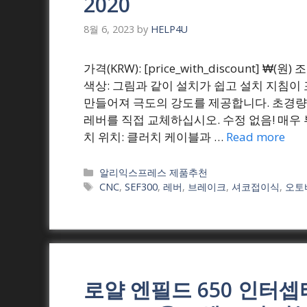
2020
8월 6, 2023
by
HELP4U
가격(KRW): [price_with_discount] 
색상: 그림과 같이 설치가 쉽고 설치 지침
만들어져 극도의 강도를 제공합니다. 초경량 
레버를 직접 교체하십시오. 수정 없음! 매우 
치 위치: 클러치 케이블과 …
Read more
Categories
알리익스프레스 제품추천
Tags
CNC
,
SEF300
,
레버
,
브레이크
,
셔코접이식
,
오토
로얄 엔필드 650 인터셉터