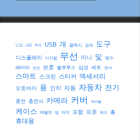
도구
개
USB
갤럭시
Pro
금속
LCD
LED
무선
및
미니
디스플레이
방수
디지털
보호
삼성
세트
배터리
블루투스
센서
보안
스마트
액세서리
스티커
스크린
자동차
용
전기
자동
인치
오토바이
커버
카메라
충전
충전식
케이블
케이스
프로
포함
홈
태블릿
터치
탭
헤드
휴대용