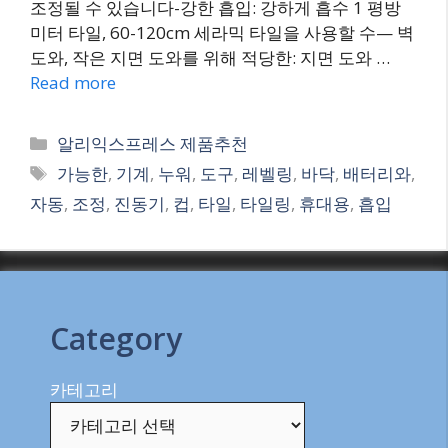
조정될 수 있습니다-강한 흡입: 강하게 흡수 1 평방
미터 타일, 60-120cm 세라믹 타일을 사용할 수— 벽
도와, 작은 지면 도와를 위해 적당한: 지면 도와 …
Read more
Categories
알리익스프레스 제품추천
Tags
가능한
,
기계
,
누워
,
도구
,
레벨링
,
바닥
,
배터리와
,
자동
,
조정
,
진동기
,
컵
,
타일
,
타일링
,
휴대용
,
흡입
Category
카테고리