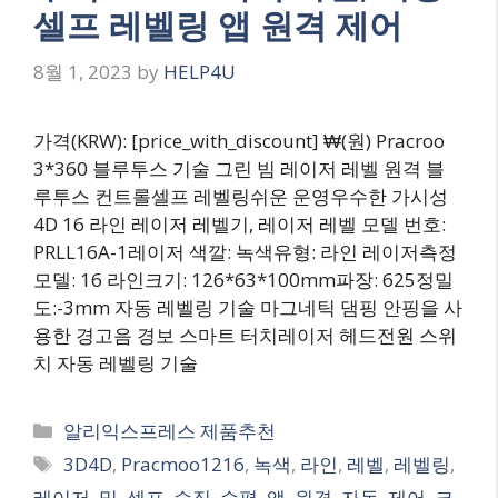
셀프 레벨링 앱 원격 제어
8월 1, 2023
by
HELP4U
가격(KRW): [price_with_discount] ₩(원) Pracroo
3*360 블루투스 기술 그린 빔 레이저 레벨 원격 블
루투스 컨트롤셀프 레벨링쉬운 운영우수한 가시성
4D 16 라인 레이저 레벨기, 레이저 레벨 모델 번호:
PRLL16A-1레이저 색깔: 녹색유형: 라인 레이저측정
모델: 16 라인크기: 126*63*100mm파장: 625정밀
도:-3mm 자동 레벨링 기술 마그네틱 댐핑 안핑을 사
용한 경고음 경보 스마트 터치레이저 헤드전원 스위
치 자동 레벨링 기술
Categories
알리익스프레스 제품추천
Tags
3D4D
,
Pracmoo1216
,
녹색
,
라인
,
레벨
,
레벨링
,
레이저
,
및
,
셀프
,
수직
,
수평
,
앱
,
원격
,
자동
,
제어
,
크