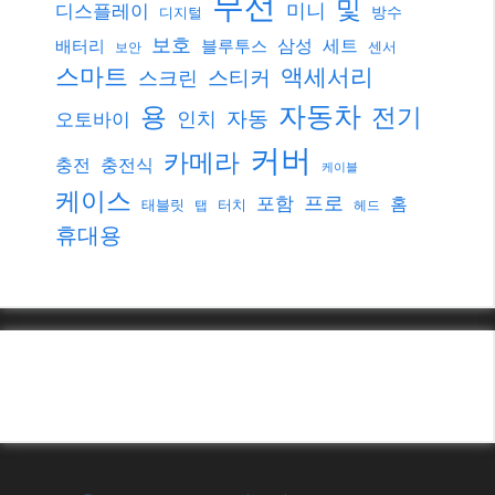
무선
및
미니
디스플레이
방수
디지털
보호
삼성
세트
배터리
블루투스
센서
보안
스마트
액세서리
스티커
스크린
자동차
용
전기
자동
인치
오토바이
커버
카메라
충전
충전식
케이블
케이스
프로
포함
홈
태블릿
터치
탭
헤드
휴대용