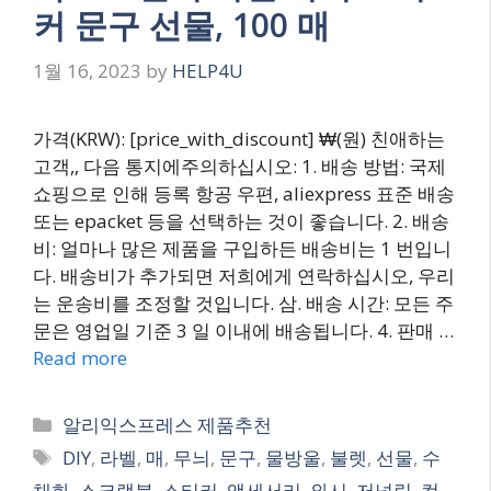
커 문구 선물, 100 매
1월 16, 2023
by
HELP4U
가격(KRW): [price_with_discount] ₩(원) 친애하는
고객,, 다음 통지에주의하십시오: 1. 배송 방법: 국제
쇼핑으로 인해 등록 항공 우편, aliexpress 표준 배송
또는 epacket 등을 선택하는 것이 좋습니다. 2. 배송
비: 얼마나 많은 제품을 구입하든 배송비는 1 번입니
다. 배송비가 추가되면 저희에게 연락하십시오, 우리
는 운송비를 조정할 것입니다. 삼. 배송 시간: 모든 주
문은 영업일 기준 3 일 이내에 배송됩니다. 4. 판매 …
Read more
Categories
알리익스프레스 제품추천
Tags
DIY
,
라벨
,
매
,
무늬
,
문구
,
물방울
,
불렛
,
선물
,
수
채화
,
스크랩북
,
스티커
,
액세서리
,
와시
,
저널링
,
컬