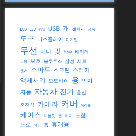
개
USB
갤럭시
Pro
금속
LCD
LED
도구
디스플레이
디지털
무선
및
미니
배터리
방수
보호
삼성
세트
블루투스
보안
스마트
스티커
스크린
센서
용
액세서리
인치
오토바이
자동차
전기
자동
충전
커버
카메라
충전식
케이블
케이스
포함
태블릿
터치
탭
휴대용
프로
홈
헤드