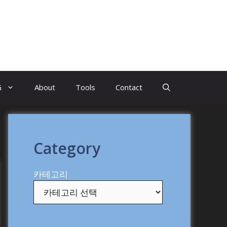
G
About
Tools
Contact
Category
카테고리