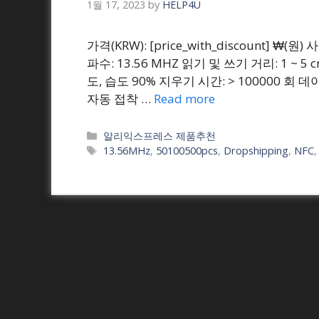
1월 17, 2023
by
HELP4U
가격(KRW): [price_with_discount] ₩(
파수: 13.56 MHZ 읽기 및 쓰기 거리: 1 ~ 5 c
도, 습도 90% 지우기 시간: > 100000 회 데이
자동 접착 …
Read more
Categories
알리익스프레스 제품추천
Tags
13.56MHz
,
50100500pcs
,
Dropshipping
,
NFC