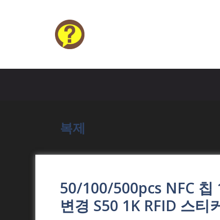
Skip
to
content
HELP4U
복제
50/100/500pcs NFC 
변경 S50 1K RFID 스티커