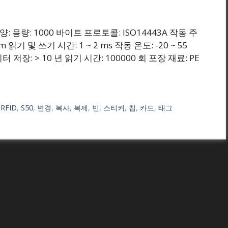
원) 사양: 용량: 1000 바이트 프로토콜: ISO14443A 작동 주
m 읽기 및 쓰기 시간: 1 ~ 2 ms 작동 온도: -20 ~ 55
터 저장: > 10 년 읽기 시간: 100000 회 포장 재료: PE
,
RFID
,
S50
,
변경
,
복사
,
복제
,
빈
,
스티커
,
칩
,
카드
,
태그