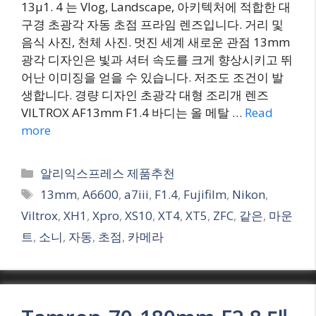
13μ1. 4 는 Vlog, Landscape, 아키텍처에 적합한 대
구경 초광각 자동 초점 프라임 렌즈입니다. 거리 및
음식 사진, 천체 사진. 멋진 세계 새로운 관점 13mm
광각 디자인은 빛과 셔터 속도를 크게 향상시키고 뛰
어난 이미징을 얻을 수 있습니다. 저조도 조건이 발
생합니다. 경량 디자인 초광각 대형 조리개 렌즈
VILTROX AF13mm F1.4 바디는 올 메탈 …
Read
more
Categories
알리익스프레스 제품추천
Tags
13mm
,
A6600
,
a7iii
,
F1.4
,
Fujifilm
,
Nikon
,
Viltrox
,
XH1
,
Xpro
,
XS10
,
XT4
,
XT5
,
ZFC
,
같은
,
마운
트
,
소니
,
자동
,
초점
,
카메라