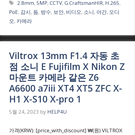
Tags
2.8mm
,
5MP
,
CCTV
,
G.CraftsmanHIR
,
H.265
,
PoE
,
감시
,
돔
,
방수
,
보안
,
비디오
,
소니
,
야간
,
오디
오
,
카메라
Viltrox 13mm F1.4 자동 초
점 소니 E Fujifilm X Nikon Z
마운트 카메라 같은 Z6
A6600 a7iii XT4 XT5 ZFC X-
H1 X-S10 X-pro 1
5월 24, 2023
by
HELP4U
가격(KRW): [price_with_discount] ₩(원) VILTROX