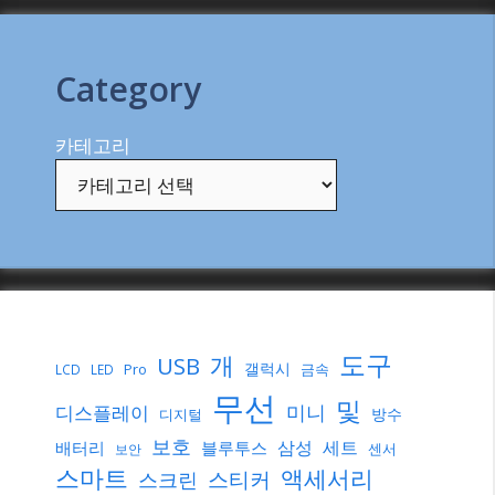
Category
카테고리
도구
개
USB
갤럭시
Pro
금속
LCD
LED
무선
및
미니
디스플레이
방수
디지털
보호
삼성
세트
배터리
블루투스
센서
보안
스마트
액세서리
스티커
스크린