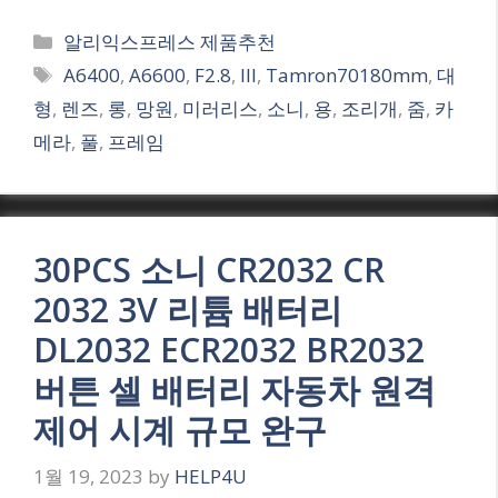
Categories
알리익스프레스 제품추천
Tags
A6400
,
A6600
,
F2.8
,
III
,
Tamron70180mm
,
대
형
,
렌즈
,
롱
,
망원
,
미러리스
,
소니
,
용
,
조리개
,
줌
,
카
메라
,
풀
,
프레임
30PCS 소니 CR2032 CR
2032 3V 리튬 배터리
DL2032 ECR2032 BR2032
버튼 셀 배터리 자동차 원격
제어 시계 규모 완구
1월 19, 2023
by
HELP4U