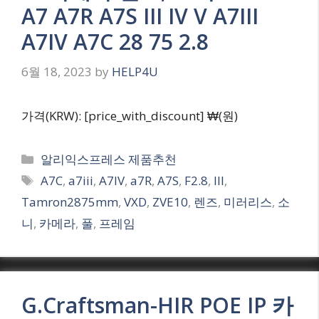
A7 A7R A7S III IV V A7III
A7IV A7C 28 75 2.8
6월 18, 2023
by
HELP4U
가격(KRW): [price_with_discount] ₩(원)
Categories
알리익스프레스 제품추천
Tags
A7C
,
a7iii
,
A7IV
,
a7R
,
A7S
,
F2.8
,
III
,
Tamron2875mm
,
VXD
,
ZVE10
,
렌즈
,
미러리스
,
소
니
,
카메라
,
풀
,
프레임
G.Craftsman-HIR POE IP 카