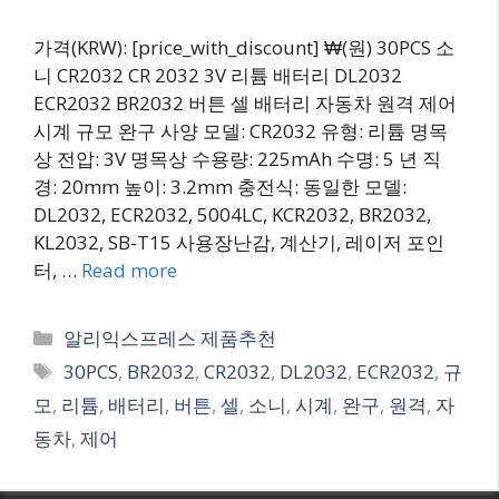
가격(KRW): [price_with_discount] ₩(원) 30PCS 소
니 CR2032 CR 2032 3V 리튬 배터리 DL2032
ECR2032 BR2032 버튼 셀 배터리 자동차 원격 제어
시계 규모 완구 사양 모델: CR2032 유형: 리튬 명목
상 전압: 3V 명목상 수용량: 225mAh 수명: 5 년 직
경: 20mm 높이: 3.2mm 충전식: 동일한 모델:
DL2032, ECR2032, 5004LC, KCR2032, BR2032,
KL2032, SB-T15 사용장난감, 계산기, 레이저 포인
터, …
Read more
Categories
알리익스프레스 제품추천
Tags
30PCS
,
BR2032
,
CR2032
,
DL2032
,
ECR2032
,
규
모
,
리튬
,
배터리
,
버튼
,
셀
,
소니
,
시계
,
완구
,
원격
,
자
동차
,
제어