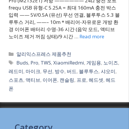
Pro (M2132E1) 저항 —————— 24Ω 충전 포트
frequ USB 유형-C 5.25A = 최대 160mA 충전 박스
입력 —— 5V/0.5A (유선) 무선 연결, 블루투스 5.3 블
루투스 거리, ——– 10m * 배리어-자유로운 개방 환
경 이어폰 배터리 수명-36 시간 (음악 모드, 액티브
노이즈 제거 꺼짐 상태)/9 시간 …
Read more
Categories
알리익스프레스 제품추천
Tags
Buds
,
Pro
,
TWS
,
XiaomiRedmi
,
게임용
,
노이즈
,
레드미
,
마이크
,
무선
,
방수
,
버드
,
블루투스
,
샤오미
,
스포츠
,
액티브
,
이어폰
,
캔슬링
,
프로
,
헤드셋
,
헤드
폰
Category