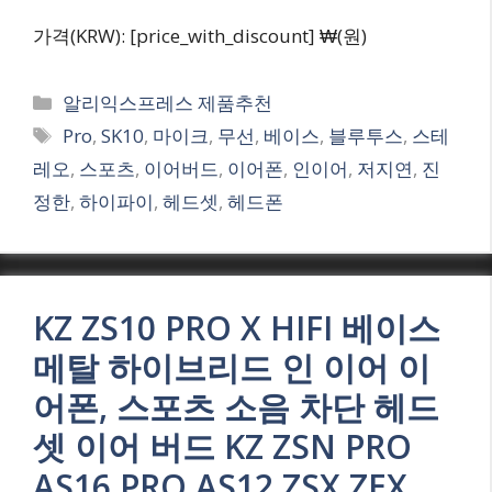
가격(KRW): [price_with_discount] ₩(원)
Categories
알리익스프레스 제품추천
Tags
Pro
,
SK10
,
마이크
,
무선
,
베이스
,
블루투스
,
스테
레오
,
스포츠
,
이어버드
,
이어폰
,
인이어
,
저지연
,
진
정한
,
하이파이
,
헤드셋
,
헤드폰
KZ ZS10 PRO X HIFI 베이스
메탈 하이브리드 인 이어 이
어폰, 스포츠 소음 차단 헤드
셋 이어 버드 KZ ZSN PRO
AS16 PRO AS12 ZSX ZEX