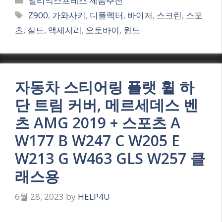
알리익스프레스 제품추천
Tags
Z900
,
가와사키
,
디플렉터
,
바이저
,
스크린
,
스포
츠
,
실드
,
액세서리
,
오토바이
,
윈드
자동차 스티어링 플랫 휠 하
단 트림 커버, 메르세데스 벤
츠 AMG 2019 + 스포츠 A
W177 B W247 C W205 E
W213 G W463 GLS W257 클
래스용
6월 28, 2023
by
HELP4U