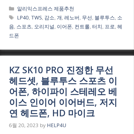
Categories
알리익스프레스 제품추천
Tags
LP40
,
TWS
,
감소
,
개
,
레노버
,
무선
,
블루투스
,
소
음
,
스포츠
,
오리지널
,
이어폰
,
컨트롤
,
터치
,
프로
,
헤
드폰
KZ SK10 PRO 진정한 무선
헤드셋, 블루투스 스포츠 이
어폰, 하이파이 스테레오 베
이스 인이어 이어버드, 저지
연 헤드폰, HD 마이크
6월 20, 2023
by
HELP4U