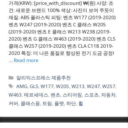
가격(KRW): [price_with_discount] ₩(원) 사양: 조
건: 새로운 브랜드 100% 색상: 사진이 보여 주듯이
재질: ABS 플라스틱 피팅: 벤츠 W177 (2019-2020)
벤츠 W247 (2019-2020) 벤츠 C 클래스 W205
(2019-2020) 벤츠 E 클래스 W213 W238 (2019-
2020) 벤츠 G 클래스 W463 (2019-2020) 벤츠 CLS
클래스 W257 (2019-2020) 벤츠 CLA C118 2019-
2020 특징: 더 나은 품질로 향상된 전기 도금 공정!
…
Read more
Categories
알리익스프레스 제품추천
Tags
AMG
,
GLS
,
W177
,
W205
,
W213
,
W247
,
W257
,
W463
,
메르세데스
,
벤츠
,
스티어링
,
스포츠
,
자동차
,
커버
,
클래스용
,
트림
,
플랫
,
하단
,
휠