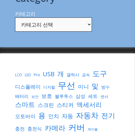
카테고리
도구
개
USB
갤럭시
Pro
금속
LCD
LED
무선
및
미니
디스플레이
방수
디지털
보호
삼성
세트
배터리
블루투스
센서
보안
스마트
액세서리
스티커
스크린
자동차
용
전기
자동
인치
오토바이
커버
카메라
충전
충전식
케이블