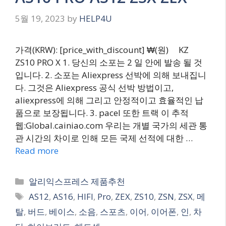
5월 19, 2023
by
HELP4U
가격(KRW): [price_with_discount] ₩(원) KZ
ZS10 PRO X 1. 당신의 소포는 2 일 안에 발송 될 것
입니다. 2. 소포는 Aliexpress 선박에 의해 보내집니
다. 그것은 Aliexpress 공식 선박 방법이고,
aliexpress에 의해 그리고 안정적이고 효율적인 납
품으로 보장됩니다. 3. pacel 또한 트랙 이 추적
웹:Global.cainiao.com 우리는 개별 국가의 세관 통
관 시간의 차이로 인해 모든 국제 선적에 대한 …
Read more
Categories
알리익스프레스 제품추천
Tags
AS12
,
AS16
,
HIFI
,
Pro
,
ZEX
,
ZS10
,
ZSN
,
ZSX
,
메
탈
,
버드
,
베이스
,
소음
,
스포츠
,
이어
,
이어폰
,
인
,
차