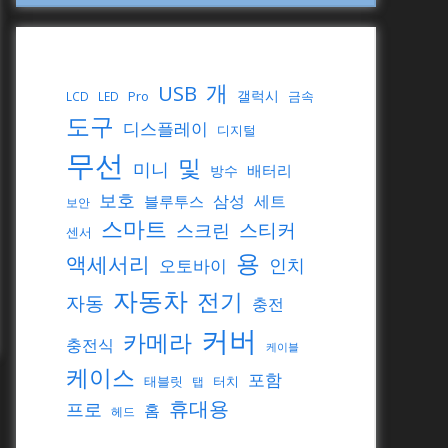
개
USB
갤럭시
Pro
금속
LCD
LED
도구
디스플레이
디지털
무선
및
미니
배터리
방수
보호
삼성
세트
블루투스
보안
스마트
스티커
스크린
센서
용
액세서리
인치
오토바이
자동차
전기
자동
충전
커버
카메라
충전식
케이블
케이스
포함
태블릿
터치
탭
휴대용
프로
홈
헤드