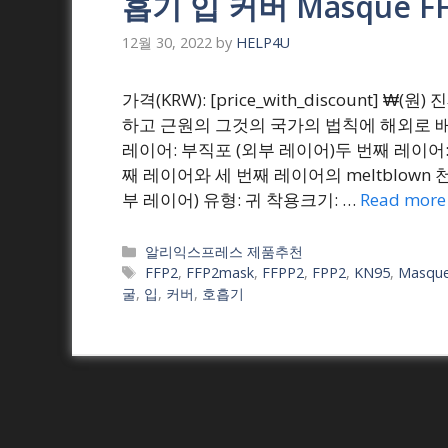
흡기 입 커버 Masque FF
12월 30, 2022
by
HELP4U
가격(KRW): [price_with_discount]
하고 근원의 그것의 국가의 법칙에 해외로 배
레이어: 부직포 (외부 레이어)두 번째 레이어:
째 레이어와 세 번째 레이어의 meltblown 
부 레이어) 유형: 귀 착용크기: …
Read more
Categories
알리익스프레스 제품추천
Tags
FFP2
,
FFP2mask
,
FFPP2
,
FPP2
,
KN95
,
Masqu
굴
,
입
,
커버
,
호흡기