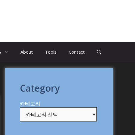
G
About
Tools
Contact
Category
카테고리