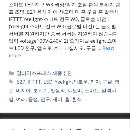
스마트 LED 전구 W3 색상/밝기 조절 흰색 분위기 램
프 조명, E27 음성 제어 샤오미 미 홈 구글 홈 알렉사
IFTTT Yeelight-스마트 전구 W3, 글로벌 버전 1
)Yeelight 스마트 전구 W3 (글로벌 버전) 는 글로벌
서버를 지원하지만 중국 서버는 지원하지 않습니다.
입력 voltage100V-240V, 2) 오리지널 eelight 스마
트 LED 전구, 앱으로 켜고 끄십시오. 구글 …
Read
more
Categories
알리익스프레스 제품추천
Tags
E27
,
IFTTT
,
LED
,
Yeelight새로운
,
가지
,
구글
,
램
프
,
미지아
,
분위기
,
빛깔의
,
샤오미
,
스마트
,
알렉사
,
앱
,
여러
,
음성
,
전구
,
제어
,
홈
,
흰색