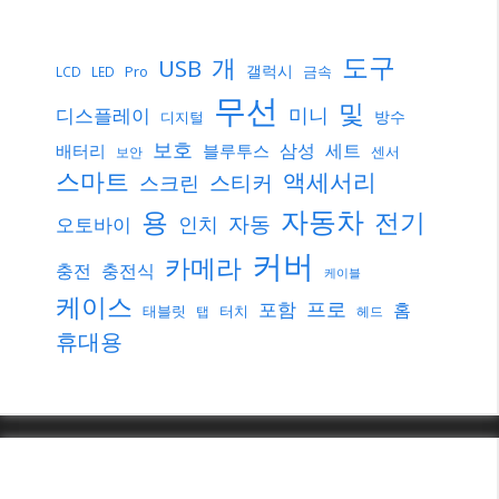
도구
개
USB
갤럭시
Pro
금속
LCD
LED
무선
및
미니
디스플레이
방수
디지털
보호
삼성
세트
배터리
블루투스
센서
보안
스마트
액세서리
스티커
스크린
자동차
용
전기
자동
인치
오토바이
커버
카메라
충전
충전식
케이블
케이스
프로
포함
홈
태블릿
터치
탭
헤드
휴대용