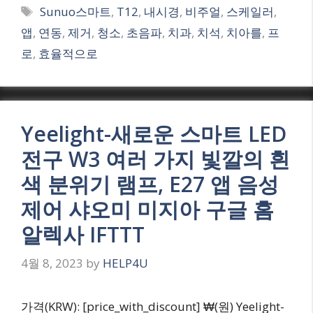
Tags
Sunuo스마트
,
T12
,
내시경
,
비주얼
,
스케일러
,
앱
,
연동
,
제거
,
청소
,
초음파
,
치과
,
치석
,
치아를
,
프
로
,
효율적으로
Yeelight-새로운 스마트 LED
전구 W3 여러 가지 빛깔의 흰
색 분위기 램프, E27 앱 음성
제어 샤오미 미지아 구글 홈
알렉사 IFTTT
4월 8, 2023
by
HELP4U
가격(KRW): [price_with_discount] ₩(원) Yeelight-