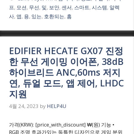
프
,
모션
,
무선
,
및
,
보안
,
센서
,
스마트
,
시스템
,
알렉
사
,
앱
,
용
,
있는
,
호환되는
,
홈
EDIFIER HECATE GX07 진정
한 무선 게이밍 이어폰, 38dB
하이브리드 ANC,60ms 저지
연, 듀얼 모드, 앱 제어, LHDC
지원
4월 24, 2023
by
HELP4U
가격(KRW): [price_with_discount] ₩(원) 기능 •
RGB 조명 효과가있는 독특한 디자인으로 게임 분위