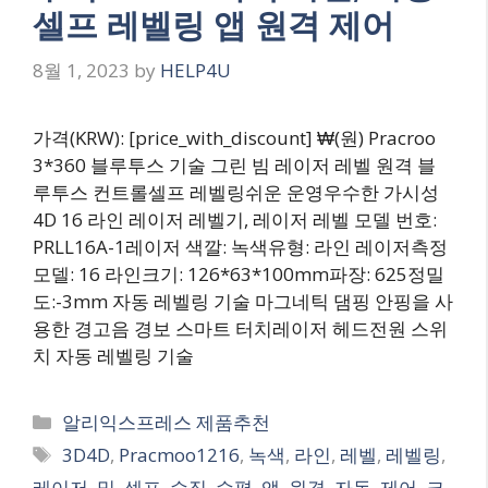
셀프 레벨링 앱 원격 제어
8월 1, 2023
by
HELP4U
가격(KRW): [price_with_discount] ₩(원) Pracroo
3*360 블루투스 기술 그린 빔 레이저 레벨 원격 블
루투스 컨트롤셀프 레벨링쉬운 운영우수한 가시성
4D 16 라인 레이저 레벨기, 레이저 레벨 모델 번호:
PRLL16A-1레이저 색깔: 녹색유형: 라인 레이저측정
모델: 16 라인크기: 126*63*100mm파장: 625정밀
도:-3mm 자동 레벨링 기술 마그네틱 댐핑 안핑을 사
용한 경고음 경보 스마트 터치레이저 헤드전원 스위
치 자동 레벨링 기술
Categories
알리익스프레스 제품추천
Tags
3D4D
,
Pracmoo1216
,
녹색
,
라인
,
레벨
,
레벨링
,
레이저
,
및
,
셀프
,
수직
,
수평
,
앱
,
원격
,
자동
,
제어
,
크