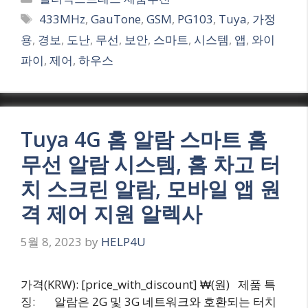
Tags
433MHz
,
GauTone
,
GSM
,
PG103
,
Tuya
,
가정
용
,
경보
,
도난
,
무선
,
보안
,
스마트
,
시스템
,
앱
,
와이
파이
,
제어
,
하우스
Tuya 4G 홈 알람 스마트 홈
무선 알람 시스템, 홈 차고 터
치 스크린 알람, 모바일 앱 원
격 제어 지원 알렉사
5월 8, 2023
by
HELP4U
가격(KRW): [price_with_discount] ₩(원) 제품 특
징: 알람은 2G 및 3G 네트워크와 호환되는 터치