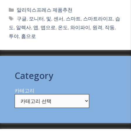
Categories
알리익스프레스 제품추천
Tags
구글
,
모니터
,
및
,
센서
,
스마트
,
스마트라이프
,
습
도
,
알렉사
,
앱
,
앱으로
,
온도
,
와이파이
,
원격
,
작동
,
투야
,
홈으로
Category
카테고리