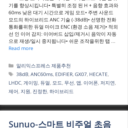
기를 향상시킵니다• 특별히 조정 된 H + 음향 효과와
60ms 낮은 대기 시간으로 게임 모드• 주변 사운드
모드의 하이브리드 ANC 기술 (-38dB)• 선명한 전화
통화를위한 듀얼 마이크 ENC (환경 소음 제거)• 적외
선 인 이어 감지: 이어버드 삽입/제거시 음악이 자동
으로 재생/일시 중지됩니다• 쉬운 조작을위한 탭 …
Read more
Categories
알리익스프레스 제품추천
Tags
38dB
,
ANC60ms
,
EDIFIER
,
GX07
,
HECATE
,
LHDC
,
게이밍
,
듀얼
,
모드
,
무선
,
앱
,
이어폰
,
저지연
,
제어
,
지원
,
진정한
,
하이브리드
Sunuo-스마트 비주얼 초음