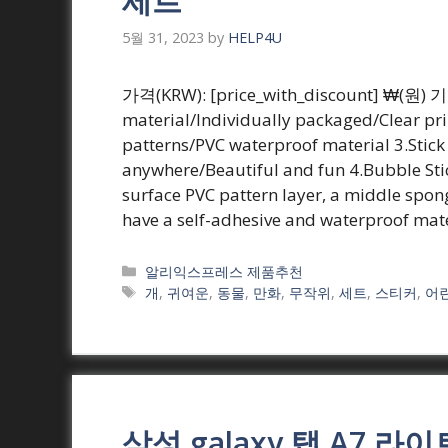
세트
5월 31, 2023
by
HELP4U
가격(KRW): [price_with_discount] ₩(원) 기
material/Individually packaged/Clear pri
patterns/PVC waterproof material 3.Stick
anywhere/Beautiful and fun 4.Bubble Stic
surface PVC pattern layer, a middle spon
have a self-adhesive and waterproof mat
Categories
알리익스프레스 제품추천
Tags
개
,
귀여운
,
동물
,
만화
,
무작위
,
세트
,
스티커
,
어
삼성 galaxy 탭 A7 라이트