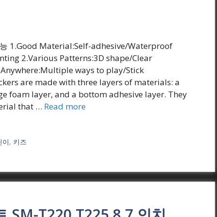
능 1.Good Material:Self-adhesive/Waterproof
nting 2.Various Patterns:3D shape/Clear
 Anywhere:Multiple ways to play/Stick
kers are made with three layers of materials: a
ge foam layer, and a bottom adhesive layer. They
erial that …
Read more
린이
,
키즈
 SM-T220 T225 8.7 인치