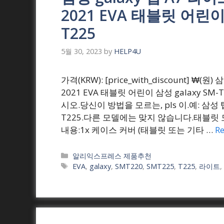
2021 EVA 태블릿 어린이 
T225
5월 30, 2023
by
HELP4U
가격(KRW): [price_with_discount] ₩(원)
2021 EVA 태블릿 어린이 삼성 galaxy S
시오.당신이 방법을 모르는, pls 이.예: 삼성 탭 
T225.다른 모델에는 맞지 않습니다.태블릿
내용:1x 케이스 커버 (태블릿 또는 기타 …
R
Categories
알리익스프레스 제품추천
Tags
EVA
,
galaxy
,
SMT220
,
SMT225
,
T225
,
라이트