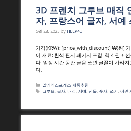
3D 프렌치 그루브 매직 
자, 프랑스어 글자, 서예 
5월 28, 2023
by
HELP4U
가격(KRW): [price_with_discount] ₩
어 재료: 흰색 판지 패키지 포함: 책 4 권 
다. 일정 시간 동안 글을 쓰면 글꼴이 사라
다.
Categories
알리익스프레스 제품추천
Tags
그루브
,
글자
,
매직
,
서예
,
선물
,
숫자
,
쓰기
,
어린