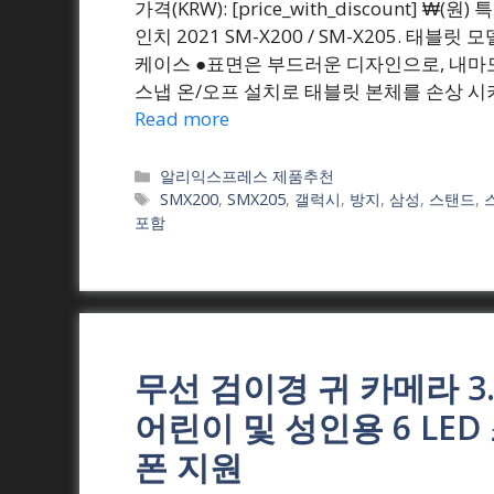
가격(KRW): [price_with_discount] ₩
인치 2021 SM-X200 / SM-X205. 태블
케이스 ●표면은 부드러운 디자인으로, 내마모성
스냅 온/오프 설치로 태블릿 본체를 손상 시
Read more
Categories
알리익스프레스 제품추천
Tags
SMX200
,
SMX205
,
갤럭시
,
방지
,
삼성
,
스탠드
,
포함
무선 검이경 귀 카메라 3.9
어린이 및 성인용 6 LE
폰 지원