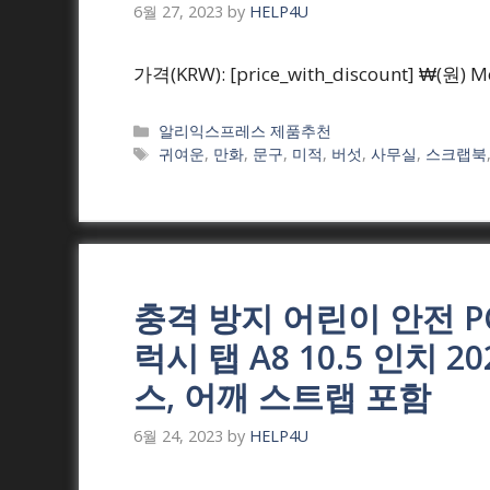
6월 27, 2023
by
HELP4U
가격(KRW): [price_with_discount] ₩(원) M
Categories
알리익스프레스 제품추천
Tags
귀여운
,
만화
,
문구
,
미적
,
버섯
,
사무실
,
스크랩북
충격 방지 어린이 안전 P
럭시 탭 A8 10.5 인치 20
스, 어깨 스트랩 포함
6월 24, 2023
by
HELP4U