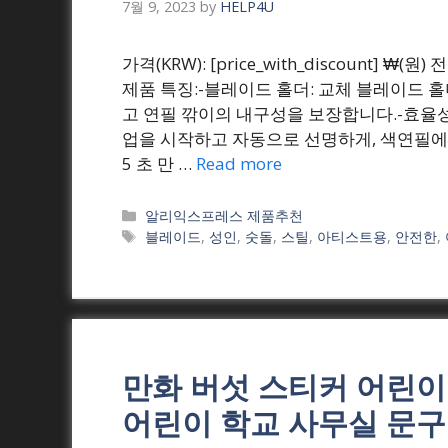
7월 9, 2023
by
HELP4U
가격(KRW): [price_with_discount]
제품 특징:-블레이드 홀더: 교체 블레이드 
고 연필 깎이의 내구성을 보장합니다.-효율성: 
업을 시작하고 자동으로 선명하게, 색연필에 
5 초 만 …
Read more
Categories
알리익스프레스 제품추천
Tags
블레이드
,
성인
,
숫돌
,
스틸
,
아티스트용
,
안전한
,
만화 버섯 스티커 어린이
어린이 학교 사무실 문구