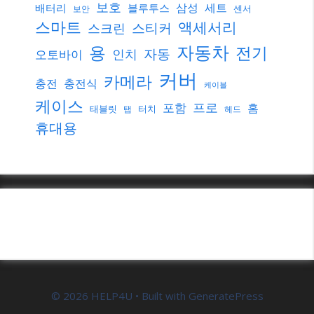
보호
삼성
세트
배터리
블루투스
센서
보안
스마트
액세서리
스티커
스크린
자동차
용
전기
자동
인치
오토바이
커버
카메라
충전
충전식
케이블
케이스
프로
포함
홈
태블릿
터치
탭
헤드
휴대용
© 2026 HELP4U
• Built with
GeneratePress