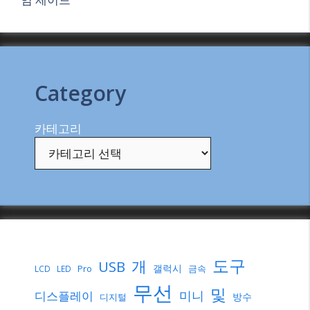
Category
카테고리
도구
개
USB
갤럭시
Pro
금속
LCD
LED
무선
및
미니
디스플레이
방수
디지털