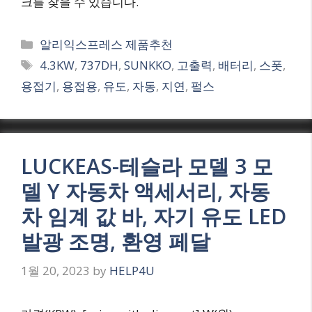
크를 찾을 수 있습니다.
Categories
알리익스프레스 제품추천
Tags
4.3KW
,
737DH
,
SUNKKO
,
고출력
,
배터리
,
스폿
,
용접기
,
용접용
,
유도
,
자동
,
지연
,
펄스
LUCKEAS-테슬라 모델 3 모
델 Y 자동차 액세서리, 자동
차 임계 값 바, 자기 유도 LED
발광 조명, 환영 페달
1월 20, 2023
by
HELP4U