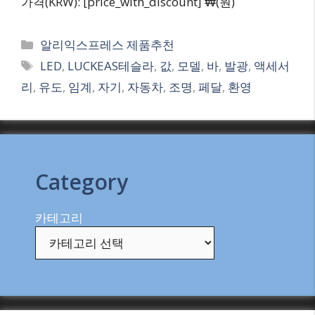
가격(KRW): [price_with_discount] ₩(원)
Categories
알리익스프레스 제품추천
Tags
LED
,
LUCKEAS테슬라
,
값
,
모델
,
바
,
발광
,
액세서
리
,
유도
,
임계
,
자기
,
자동차
,
조명
,
페달
,
환영
Category
카테고리