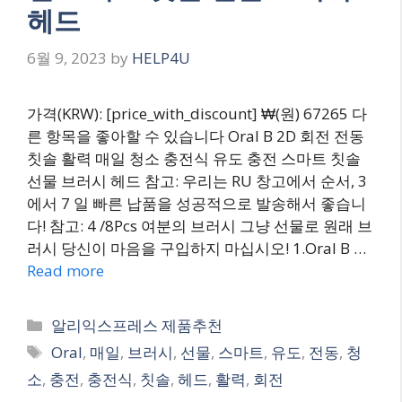
헤드
6월 9, 2023
by
HELP4U
가격(KRW): [price_with_discount] ₩(원) 67265 다
른 항목을 좋아할 수 있습니다 Oral B 2D 회전 전동
칫솔 활력 매일 청소 충전식 유도 충전 스마트 칫솔
선물 브러시 헤드 참고: 우리는 RU 창고에서 순서, 3
에서 7 일 빠른 납품을 성공적으로 발송해서 좋습니
다! 참고: 4 /8Pcs 여분의 브러시 그냥 선물로 원래 브
러시 당신이 마음을 구입하지 마십시오! 1.Oral B …
Read more
Categories
알리익스프레스 제품추천
Tags
Oral
,
매일
,
브러시
,
선물
,
스마트
,
유도
,
전동
,
청
소
,
충전
,
충전식
,
칫솔
,
헤드
,
활력
,
회전