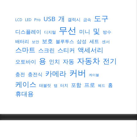
도구
개
USB
갤럭시
Pro
금속
LCD
LED
무선
및
미니
디스플레이
방수
디지털
보호
삼성
세트
배터리
블루투스
센서
보안
스마트
액세서리
스티커
스크린
자동차
용
전기
자동
인치
오토바이
커버
카메라
충전
충전식
케이블
케이스
프로
포함
홈
태블릿
터치
탭
헤드
휴대용