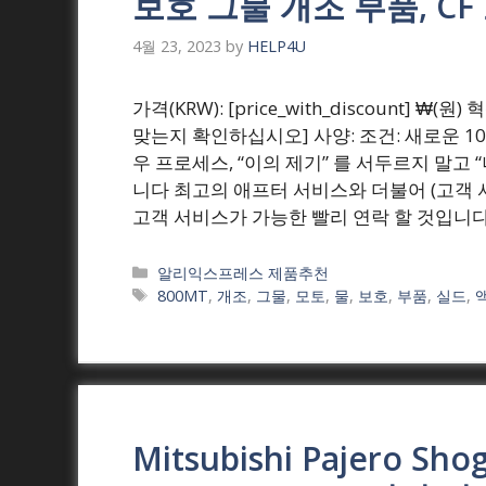
보호 그물 개조 부품, CF
4월 23, 2023
by
HELP4U
가격(KRW): [price_with_discount] 
맞는지 확인하십시오] 사양: 조건: 새로운 1
우 프로세스, “이의 제기” 를 서두르지 말고
니다 최고의 애프터 서비스와 더불어 (고객 
고객 서비스가 가능한 빨리 연락 할 것입니다
Categories
알리익스프레스 제품추천
Tags
800MT
,
개조
,
그물
,
모토
,
물
,
보호
,
부품
,
실드
,
Mitsubishi Pajero Sh