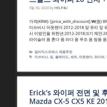
5월 30, 2023
by
HELP4U
가격(KRW): [price_with_discount]
미쓰비시 아웃랜더 2012-2018 앞 유리 앞 유리
시 이방인을 위한년:2012-2018크기 제안:26
라이슬러 용 혼다 용 라다 용 푸조 용 쌍용 
Categories
알리익스프레스 제품추천
Tags
미쓰비시
,
및
,
블레이드
,
세트
,
아웃랜더
,
와이퍼
,
Erick's 와이퍼 전면 
Mazda CX-5 CX5 KE 