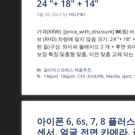
24 "+ 18" + 14"
5월 20, 2023
by
HELP4U
가격(KRW): [price_with_discount] ₩(원
브 (RHD) 차량에 맞지 않음 크기: 24 ”+ 18
된 질)구성: 와이퍼 블레이드 2 개 + 후면 
보장 특징:맞춤형 맞춤, 이전 맞춤 교체.닦는 
Categories
알리익스프레스 제품추천
Tags
14quot
,
18quot
,
CX5
,
Erick39s
,
Mazda
,
quot
,
아이폰 6, 6s, 7, 8 플러스,
센서, 얼굴 전면 카메라,