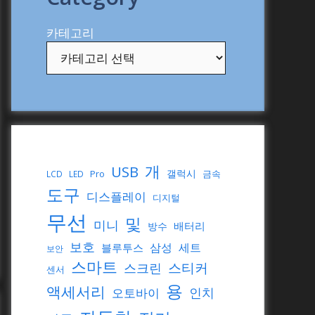
카테고리
개
USB
갤럭시
Pro
금속
LCD
LED
도구
디스플레이
디지털
무선
및
미니
배터리
방수
보호
삼성
세트
블루투스
보안
스마트
스티커
스크린
센서
용
액세서리
인치
오토바이