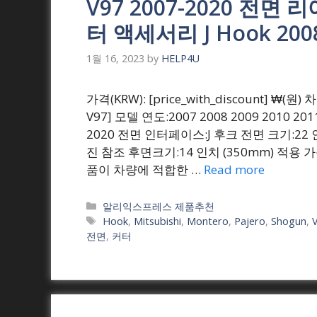
V97 2007-2020 전
터 액세서리 J Hook 200
1월 16, 2023
by
HELP4U
가격(KRW): [price_with_discount] ₩
V97] 모델 연도:2007 2008 2009 2010 2011
2020 전면 인터페이스:J 후크 전면 크기:22 
진 참조 후면크기:14 인치 (350mm) 적용
품이 차량에 적합한 …
Read more
Categories
알리익스프레스 제품추천
Tags
Hook
,
Mitsubishi
,
Montero
,
Pajero
,
Shogun
,
전면
,
커터