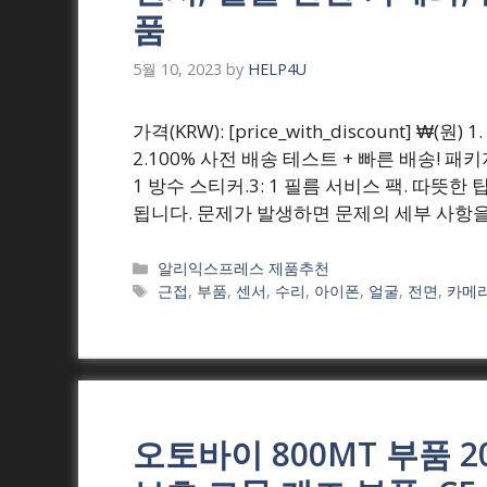
품
5월 10, 2023
by
HELP4U
가격(KRW): [price_with_discount] ₩
2.100% 사전 배송 테스트 + 빠른 배송! 패
1 방수 스티커.3: 1 필름 서비스 팩. 따뜻한 
됩니다. 문제가 발생하면 문제의 세부 사항을
Categories
알리익스프레스 제품추천
Tags
근접
,
부품
,
센서
,
수리
,
아이폰
,
얼굴
,
전면
,
카메
오토바이 800MT 부품 20