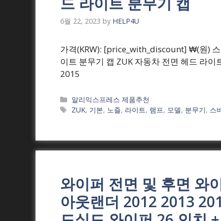
드 라이트 분무기 캡
6월 22, 2023
by
HELP4U
가격(KRW): [price_with_discount] ₩(
이트 분무기 캡 ZUK 자동차 전면 헤드 라이트
2015
Categories
알리익스프레스 제품추천
Tags
ZUK
,
기본
,
노즐
,
라이트
,
램프
,
모델
,
분무기
,
스
와이퍼 전면 및 후면 와
아웃랜더 2012 2013 2014
드실드 와이퍼 26 인치 + 