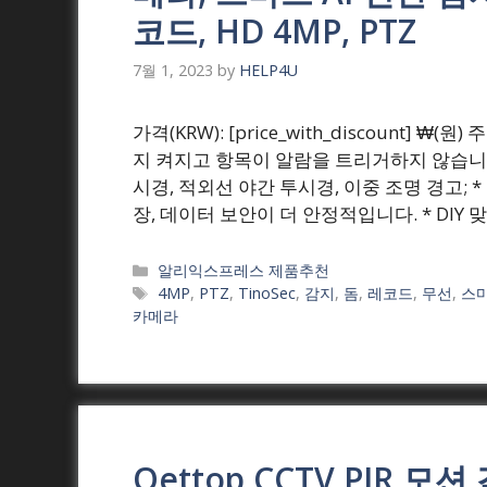
코드, HD 4MP, PTZ
7월 1, 2023
by
HELP4U
가격(KRW): [price_with_discount] 
지 켜지고 항목이 알람을 트리거하지 않습니다.
시경, 적외선 야간 투시경, 이중 조명 경고; * 
장, 데이터 보안이 더 안정적입니다. * DIY 
Categories
알리익스프레스 제품추천
Tags
4MP
,
PTZ
,
TinoSec
,
감지
,
돔
,
레코드
,
무선
,
스
카메라
Qettop CCTV PIR 