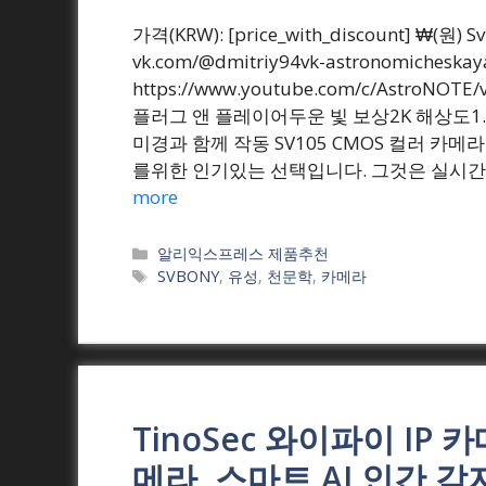
가격(KRW): [price_with_discount] ₩(원
vk.com/@dmitriy94vk-astronomicheskaya
https://www.youtube.com/c/AstroNOT
플러그 앤 플레이어두운 빛 보상2K 해상도1.
미경과 함께 작동 SV105 CMOS 컬러 카
를위한 인기있는 선택입니다. 그것은 실시간 
more
Categories
알리익스프레스 제품추천
Tags
SVBONY
,
유성
,
천문학
,
카메라
TinoSec 와이파이 IP
메라, 스마트 AI 인간 감