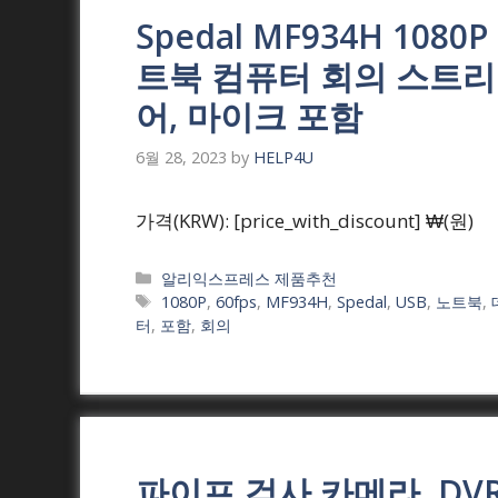
Spedal MF934H 1080
트북 컴퓨터 회의 스트리밍
어, 마이크 포함
6월 28, 2023
by
HELP4U
가격(KRW): [price_with_discount] ₩(원)
Categories
알리익스프레스 제품추천
Tags
1080P
,
60fps
,
MF934H
,
Spedal
,
USB
,
노트북
,
터
,
포함
,
회의
파이프 검사 카메라, DVR 