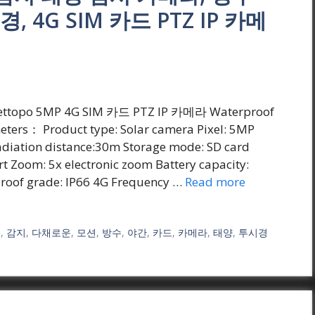
 4G SIM 카드 PTZ IP 카메
 Qettopo 5MP 4G SIM 카드 PTZ IP 카메라 Waterproof
eters： Product type: Solar camera Pixel: 5MP
adiation distance:30m Storage mode: SD card
 Zoom: 5x electronic zoom Battery capacity:
proof grade: IP66 4G Frequency …
Read more
시
,
감지
,
다채로운
,
모션
,
방수
,
야간
,
카드
,
카메라
,
태양
,
투시경