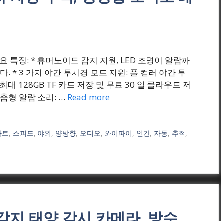
₩(원) 주요 특징: * 휴머노이드 감지 지원, LED 조명이 알람까
 * 3 가지 야간 투시경 모드 지원: 풀 컬러 야간 투
최대 128GB TF 카드 저장 및 무료 30 일 클라우드 저
맞춤형 알람 소리: …
Read more
마트
,
스피드
,
야외
,
양방향
,
오디오
,
와이파이
,
인간
,
자동
,
추적
,
모션 감지 태양 감시 카메라, 방수