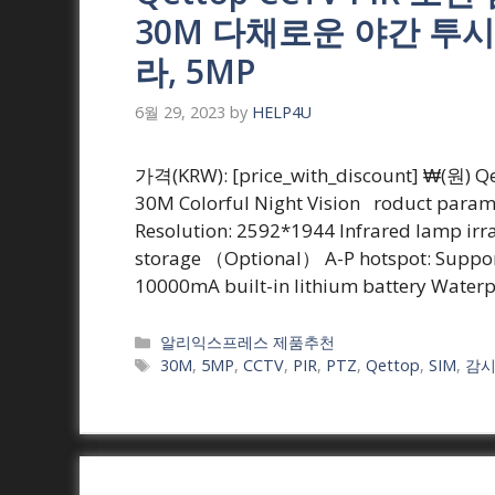
30M 다채로운 야간 투시경,
라, 5MP
6월 29, 2023
by
HELP4U
가격(KRW): [price_with_discount] ₩(원)
30M Colorful Night Vision roduct param
Resolution: 2592*1944 Infrared lamp irr
storage （Optional） A-P hotspot: Support
10000mA built-in lithium battery Water
Categories
알리익스프레스 제품추천
Tags
30M
,
5MP
,
CCTV
,
PIR
,
PTZ
,
Qettop
,
SIM
,
감