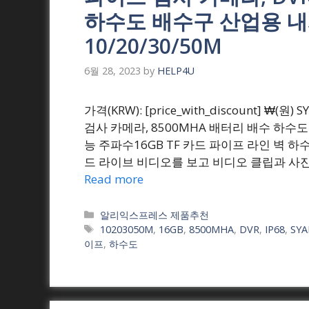
하수도 배수구 산업용 내시
10/20/30/50M
6월 28, 2023
by
HELP4U
가격(KRW): [price_with_discount] ₩(
검사 카메라, 8500MHA 배터리 배수 하수도
능 주파수16GB TF 카드 파이프 라인 벽 하수
드 라이브 비디오를 보고 비디오 클립과 사진
Read more
Categories
알리익스프레스 제품추천
Tags
10203050M
,
16GB
,
8500MHA
,
DVR
,
IP68
,
SY
이프
,
하수도