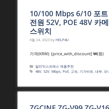
10/100 Mbps 6/10
전원 52V, POE 48V
스위치
6월 24, 2023
by
HELP4U
가격(KRW): [price_with_discount] ₩(원)
Categories
알리익스프레스 제품추천
Tags
48V
,
52V
,
Mbps
,
PoE
,
고속
,
기가비트
,
내부
,
모
ZGCINE ZG-V99 ZG-V1