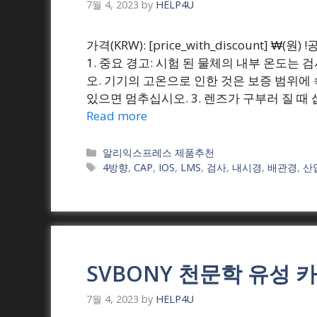
7월 4, 2023
by
HELP4U
가격(KRW): [price_with_discount] ₩
1. 중요 경고: 시험 된 물체의 내부 온도는
오. 기기의 고온으로 인한 것은 보증 범위에 
있으면 멈추십시오. 3. 렌즈가 구부러 질 때 
Read more
Categories
알리익스프레스 제품추천
Tags
4방향
,
CAP
,
IOS
,
LMS
,
검사
,
내시경
,
배관경
,
산
SVBONY 천문학 유성 카메
7월 4, 2023
by
HELP4U