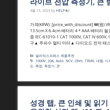
라이브 전압 측정기, 큰
4월 13, 2023
by
HELP4U
가격(KRW): [price_with_discount] ₩(원
13.5cm X 6.4cm 배터리 4 * AAA 배터리
증 IEC-61010-1 CAT 1000V, CAT I
구▲ 주파수 멀티 미터▲ 다이오드 전자 테
Categories
알리익스프레스 제품추천
Tags
1000V
,
20A
,
Auto
,
NCV
,
Ohm
,
TRMS
,
대형
,
디
도
,
측정
,
측정기
,
큰
성경 탭, 큰 인쇄 및 읽