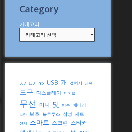
Category
카테고리
개
USB
갤럭시
Pro
금속
LCD
LED
도구
디스플레이
디지털
무선
및
미니
배터리
방수
보호
삼성
세트
블루투스
보안
스마트
스티커
스크린
센서