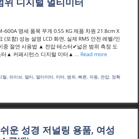
 범위 디지털 멀티미터
) VM-600A 명세 품목 무게 0.55 KG 제품 차원 21.8cm X
 필요 (포함) 성능 설명 LCD 화면, 실제 RMS 안전 레벨/인
V 600V, 이중 절연 사용법 ▲ 전압 테스터✔넓은 범위 측정 도
스터▲ 커패시턴스 디지털 미터▲ …
Read more
지털
,
라이브
,
멀티
,
멀티미터
,
미터
,
범위
,
빠른
,
자동
,
전압
,
정확
기 쉬운 성경 저널링 용품, 여성