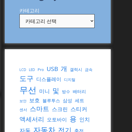
카테고리
개
USB
갤럭시
Pro
금속
LCD
LED
도구
디스플레이
디지털
무선
및
미니
배터리
방수
보호
삼성
세트
블루투스
보안
스마트
스티커
스크린
센서
용
액세서리
인치
오토바이
자동차
전기
자동
충전