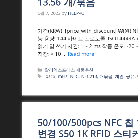
13.56 개/묶음
6월 7, 2023
by
HELP4U
가격(KRW): [price_with_discount] ₩(원
능 용량: 144 바이트 프로토콜: ISO14443A 작
읽기 및 쓰기 시간: 1 ~ 2 ms 작동 온도: -20
저장: > 10 …
Read more
Categories
알리익스프레스 제품추천
Tags
ios13
,
mHz
,
NFC
,
NFC213
,
개묶음
,
개인
,
공유
,
50/100/500pcs NFC 
변경 S50 1K RFID 스티커