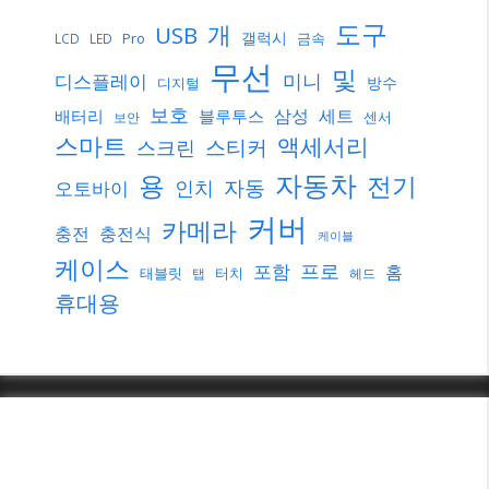
도구
개
USB
갤럭시
Pro
금속
LCD
LED
무선
및
미니
디스플레이
방수
디지털
보호
삼성
세트
배터리
블루투스
센서
보안
스마트
액세서리
스티커
스크린
자동차
용
전기
자동
인치
오토바이
커버
카메라
충전
충전식
케이블
케이스
프로
포함
홈
태블릿
터치
탭
헤드
휴대용