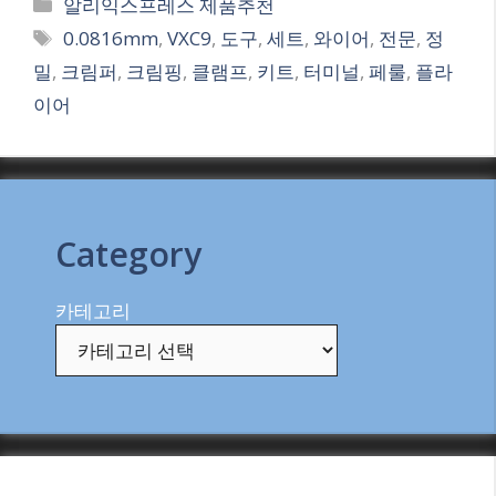
Categories
알리익스프레스 제품추천
Tags
0.0816mm
,
VXC9
,
도구
,
세트
,
와이어
,
전문
,
정
밀
,
크림퍼
,
크림핑
,
클램프
,
키트
,
터미널
,
페룰
,
플라
이어
Category
카테고리